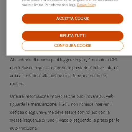
iniziale.
risultare limitati. Per informazioni, leggi
Cookie Policy
.
Il GPL diventa conveniente soprattutto per il rapporto tra
ACCETTA COOKIE
costo del carburante
rispetto ai
chilometri percorribili con un
litro
: se è vero che una macchina a GPL percorre meno km/l
RIFIUTA TUTTI
di una alimentata a benzina o gasolio, il costo al litro è ben
CONFIGURA COOKIE
più che dimezzato.
Al contrario di quanto puoi leggere in giro, l’impianto a GPL
non influisce negativamente sulle prestazioni del veicolo, né
arreca limitazioni alla potenza o al funzionamento del
motore.
Un’altra informazione imprecisa che puoi trovare sul web
riguarda la
manutenzione
: il GPL non richiede interventi
dedicati o aggiuntivi, ma deve essere controllato con la
stessa frequenza di tutto il veicolo, seguendo la prassi per le
auto tradizionali.