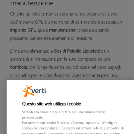
manutenzione
Chiarito quindi che non esiste una vera e propria revisione
dell’impianto GPL è il momento di comprendere cosa sia un
impianto GPL
, quale
manutenzione
richieda e quando
possiamo parlare effettivamente di revisione.
L’impianto alimentato a
Gas di Petrolio Liquefatti
è un
sistema di alimentazione per le auto composto da una
bombola
, che funge da serbatoio, collocata nel vano bagagli
o in quello per la ruota di scorta. Questa minima perdita di
spazio si trasforma in un grande
risparmio
in termini di
costi
e di
inquinamento
.
Questo sito web utilizza i cookie
L’
investimento iniziale
può raggiungere i 2.000 euro, sia nel
caso di installazione dell’impianto, sia per il surplus
Verti utilizza cookie propri e di terzi per una comunicazione
personalizzata.
necessario per l’acquisto di un veicolo bifuel, ma il risparmio
Per attivare tutti i cookie fai clic su «Accetta», oppure su «Configura
è garantito nel lungo termine, così come il ritorno della spesa
cookie» per personalizzarli. Se clicchi sul bottone "Rifiuta" ci impedirai di
personalizzare la tua esperienza di navigazione e i servizi potrebbero