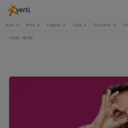
Auto
Moto
Furgone
Casa
Già clienti
Sin
HOME
>
BLOG