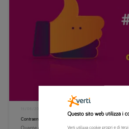
15/06/2018
|
MONDO VERTI
Questo sito web utilizza i c
Contraente, proprietario, conducente: la chiamavano trini
Verti utilizza cookie propri e di t
Quante domande fanno questi assicuratori? Età, luog