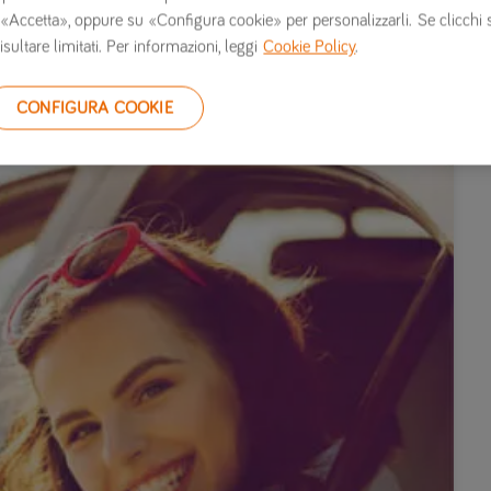
 su «Accetta», oppure su «Configura cookie» per personalizzarli. Se clicchi 
ervata assicurarsi è un bel banco di prova
isultare limitati. Per informazioni, leggi
Cookie Policy
.
CONFIGURA COOKIE