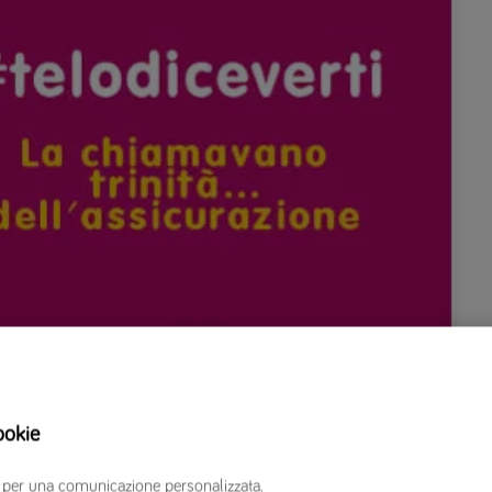
ookie
tà…dell’assicurazione
erzi per una comunicazione personalizzata.
o di residenza, lavoro, auto in famiglia, anni di