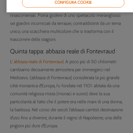
CONFIGURA COOKIE
Lucè. Questo castello è famoso soprattutto per i suoi giardini
rinascimentali. Potrai godere di uno spettacolo meraviglioso:
sei giardini incorniciati da terrazze, contraddistinti da un tema
unico, una scacchiera multicolore che si trasforma con il
trascorrere delle stagioni.
Quinta tappa: abbazia reale di Fontevraud
L’
abbazia reale di Fontevraud
. A poco più di 50 chilometri
cambiamo decisamente atmosfera per immergerci nel
Medioevo. L’abbazia di Fontevraud, considerata la più grande
città monastica d’Europa, fu fondata nel 1101: abitata da una
comunità religiosa mista (monaci e suore) deve la sua
particolarità al fatto che il potere era nelle mani di una donna,
la badessa. Nel corso dei secoli l’abbazia cambiò destinazione
d’uso fino a divenire, durante il regno di Napoleone, una delle
prigioni più dure d’Europa.