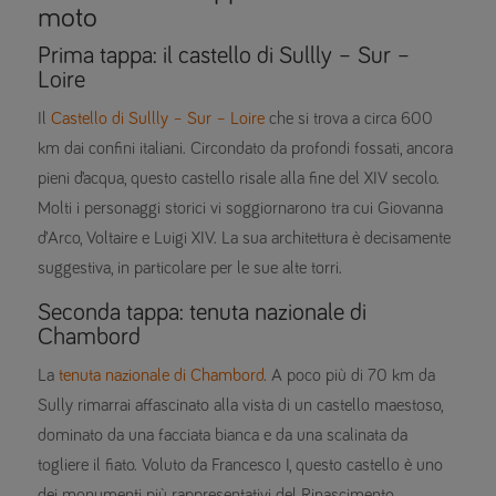
moto
Prima tappa: il castello di Sullly – Sur –
Loire
Il
Castello di Sullly – Sur – Loire
che si trova a circa 600
km dai confini italiani. Circondato da profondi fossati, ancora
pieni d’acqua, questo castello risale alla fine del XIV secolo.
Molti i personaggi storici vi soggiornarono tra cui Giovanna
d’Arco, Voltaire e Luigi XIV. La sua architettura è decisamente
suggestiva, in particolare per le sue alte torri.
Seconda tappa: tenuta nazionale di
Chambord
La
tenuta nazionale di Chambord
. A poco più di 70 km da
Sully rimarrai affascinato alla vista di un castello maestoso,
dominato da una facciata bianca e da una scalinata da
togliere il fiato. Voluto da Francesco I, questo castello è uno
dei monumenti più rappresentativi del Rinascimento