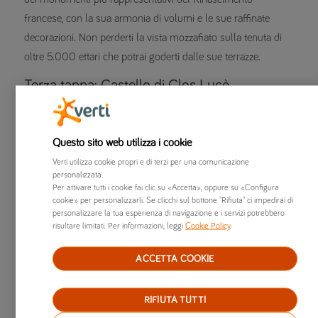
francese, con la sua armonia di volumi e le sue raffinate
decorazioni. Non perderti la vista mozzafiato sulla tenuta di
oltre 5.000 ettari che potrai goderti dalle sue terrazze.
Terza tappa: Castello di Clos Lucè
Il
Castello di Clos Lucè
. Un po’ di campanilismo non guasta,
quindi, dopo circa 50 chilometri, ti suggeriamo la visita di
Questo sito web utilizza i cookie
questo castello, che fu dimora di Leonardo da Vinci, quando
Verti utilizza cookie propri e di terzi per una comunicazione
si trasferì nel 1516 su invito di Francesco I. Nominato “primo
personalizzata.
pittore, ingegnere e architetto del re”, Leonardo lavorò su
Per attivare tutti i cookie fai clic su «Accetta», oppure su «Configura
cookie» per personalizzarli. Se clicchi sul bottone "Rifiuta" ci impedirai di
numerosi progetti. Nel seminterrato del Castello potrai
personalizzare la tua esperienza di navigazione e i servizi potrebbero
visitare un museo a lui dedicato, con riproduzioni e
risultare limitati. Per informazioni, leggi
Cookie Policy
.
animazioni in 3D delle sue invenzioni. Da non perdere.
ACCETTA COOKIE
Quarta tappa: Castello di Villandry
Il
Castello di Villandry
. È l’ultimo dei grandi catelli costruiti
RIFIUTA TUTTI
sulle rive della Loira a poco più di 50 chilometri da Clos