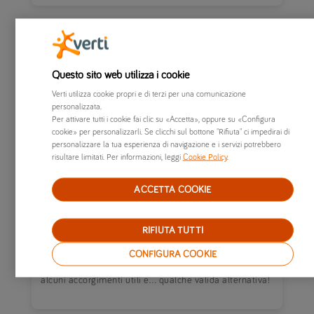
Questo sito web utilizza i cookie
Verti utilizza cookie propri e di terzi per una comunicazione
personalizzata.
Per attivare tutti i cookie fai clic su «Accetta», oppure su «Configura
cookie» per personalizzarli. Se clicchi sul bottone "Rifiuta" ci impedirai di
personalizzare la tua esperienza di navigazione e i servizi potrebbero
risultare limitati. Per informazioni, leggi
Cookie Policy
.
ACCETTA COOKIE
18/06/2019
|
AUTO
Come consumare meno benzina quando si
RIFIUTA TUTTI
viaggia in auto
La tua auto è a benzina e il pieno pesa sul bilancio
CONFIGURA COOKIE
familiare? Ecco come consumare meno benzina con
alcuni accorgimenti utili e… qualche valida alternativa!