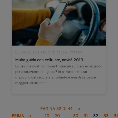
06/06/2019
|
REGOLE DELLA STRADA
Multa guida con cellulare, novità 2019
Lo sai che quattro incidenti stradali su dieci avvengono
per distrazione alla guida? In particolare l’uso
improprio del cellulare al volante è una delle cause
maggiori di incidenti.
PAGINA 32 DI 44
«
PRIMA
«
...
10
20
...
30
31
32
33
3