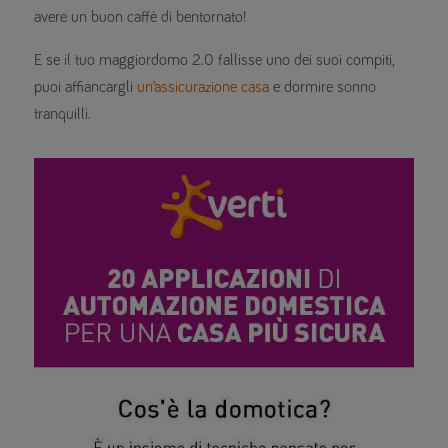
avere un buon caffè di bentornato!
E se il tuo maggiordomo 2.0 fallisse uno dei suoi compiti,
puoi affiancargli
un’assicurazione casa
e dormire sonno
tranquilli.