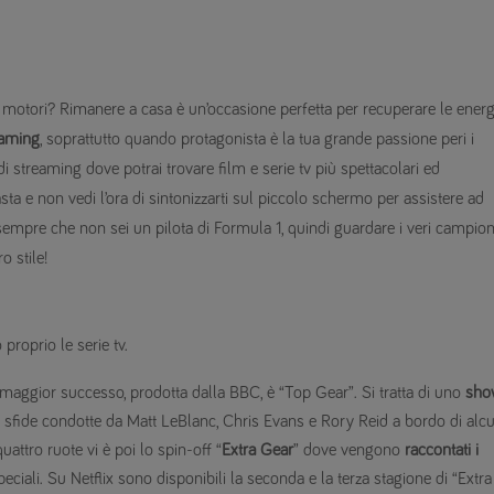
i motori? Rimanere a casa è un’occasione perfetta per recuperare le energ
eaming
, soprattutto quando protagonista è la tua grande passione peri i
streaming dove potrai trovare film e serie tv più spettacolari ed
sta e non vedi l’ora di sintonizzarti sul piccolo schermo per assistere ad
sempre che non sei un pilota di Formula 1, quindi guardare i veri campion
o stile!
proprio le serie tv.
 maggior successo, prodotta dalla BBC, è “Top Gear”. Si tratta di uno
sho
 sfide condotte da Matt LeBlanc, Chris Evans e Rory Reid a bordo di alc
uattro ruote vi è poi lo spin-off “
Extra Gear
” dove vengono
raccontati i
ciali. Su Netflix sono disponibili la seconda e la terza stagione di “Extra