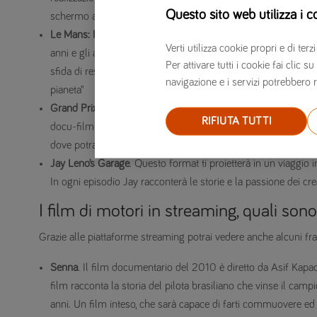
Questo sito web utilizza i c
schermo ad ammirare le evoluzioni del protagonista a bordo d
Le Mans: Racing is everything
. In questa serie, invece, viene
Verti utilizza cookie propri e di t
anni e gli altri team cercavano disperatamente di prendere il 
Per attivare tutti i cookie fai clic
sfida di resistenza per i piloti e le auto, è stata anche defi
navigazione e i servizi potrebbero r
pianeta”
Grand Prix Driver
. Anche su Amazon Prime Video se sei
app
RIFIUTA TUTTI
docu-film che ti porterà alla scoperta di questo universo con
dove potrai osservare da vicino le storie sportive e private 
Jay Leno’s Garage
. Questo format ti proietterà in un viaggio 
In ogni episodio Jay racconterà le storie e la passione dei creat
I film di motori in streaming, quali sono
Grazie alle piattaforme streaming potrai vedere anche alcuni fra
Senna
. Il film documentario del 2010 è diretto da Asif Kapa
film racconta la storia del pilota brasiliano che vinse il ca
anni. Un film inteso, che sarà capace di farti commuovere ed