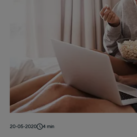
20-05-2020
4
min