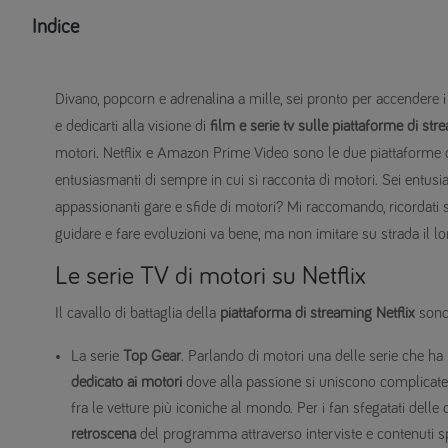
Indice
Divano, popcorn e adrenalina a mille, sei pronto per accendere 
e dedicarti alla visione di
film e serie tv sulle piattaforme di str
motori. Netflix e Amazon Prime Video sono le due piattaforme di 
entusiasmanti di sempre in cui si racconta di motori. Sei entusia
appassionanti gare e sfide di motori? Mi raccomando, ricordati 
guidare e fare evoluzioni va bene, ma non imitare su strada il lor
Le serie TV di motori su Netflix
Il cavallo di battaglia della
piattaforma di streaming Netflix
sono 
La serie
Top Gear
. Parlando di motori una delle serie che ha
dedicato ai motori
dove alla passione si uniscono complicate
fra le vetture più iconiche al mondo. Per i fan sfegatati delle q
retroscena
del programma attraverso interviste e contenuti spe