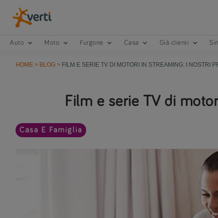
Auto
Moto
Furgone
Casa
Già clienti
Sin
HOME
>
BLOG
>
FILM E SERIE TV DI MOTORI IN STREAMING: I NOSTRI P
Film e serie TV di motori
Casa E Famiglia