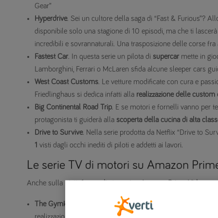
Gear”
Hyperdrive
. Sei un cultore della saga di “Fast & Furious”? Allo
disponibile solo una stagione di 10 episodi, ma che ti lascer
incredibili e sovrannaturali. Una trasposizione delle corse fra
Fastest Car
. In questa serie un pilota di
supercar
mette in gio
Lamborghini, Ferrari o McLaren sfida alcune sleeper cars guid
West Coast Customs
. Le vetture modificate con cura e pass
Friedlinghaus si dedica infatti alla
realizzazione delle custom 
Big Continental Road Trip
. E se motori e fornelli vanno per te 
protagonista ti guiderà alla
scoperta della cucina di alta class
Drive to Survive
. Nella serie prodotta da Netflix “Drive to Su
1
visti dagli occhi inediti di piloti e addetti ai lavori.
Le serie TV di motori su Amazon Prim
Anche sulla
piattaforma di streaming Amazon Prime Video
potr
The Gymkhana Files
. La docu-serie Amazon Original Unscri
realizzazione del video Gymkhana TEN, contenente gli stunt auto