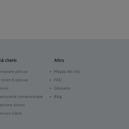
ià clienti
Altro
innovare polizza
Mappa del sito
n corso di polizza
FAQ
ervizi
Glossario
arrozzerie convenzionate
Blog
estione sinistri
ervizio clienti