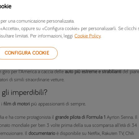
ookie
ei suoi bolidi!
 raccontata
la gara Le Mans del 2015
, quando Audi deteneva la corona da
erzi per una comunicazione personalizzata.
titolo. La gara automobilistica Le Mans, oltre a essere una vera e propria
 su «Accetta», oppure su «Configura cookie» per personalizzarli. Se clicchi 
nita dal National Geographic come “lo spettacolo sportivo numero uno del
isultare limitati. Per informazioni, leggi
Cookie Policy
.
assionato di Formula 1
non rimarrai deluso. “Grand Prix Driver” è infatti 
CONFIGURA COOKIE
 una prospettiva inedita: verrai catapultato nel mondo dei box McLaren,
di Fernando Alonso e Stoffel Vandoorne
in giro per l’America a caccia delle
auto più estreme e strabilianti
del piane
ori di simili straordinarie vetture.
 gli imperdibili?
 i
film di motori
più appassionanti di sempre.
dia e ha come protagonista il
grande pilota di Formula 1
Ayrton Senna. Il
mpionato mondiale per ben 3 volte prima della sua scomparsa all’età di 34
 emozionare. Il
documentario
è disponibile su Netflix, Rakuten TV, Chili