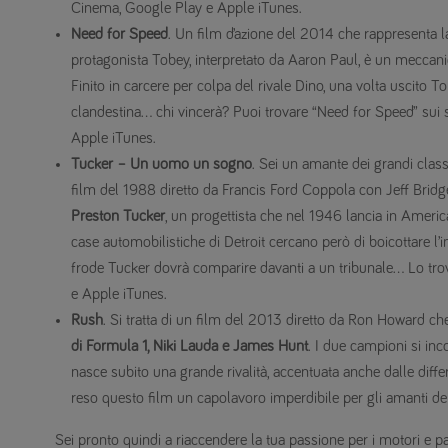
Cinema, Google Play e Apple iTunes.
Need for Speed
. Un film d’azione del 2014 che rappresenta 
protagonista Tobey, interpretato da Aaron Paul, è un meccani
Finito in carcere per colpa del rivale Dino, una volta uscito 
clandestina… chi vincerà? Puoi trovare “Need for Speed” sui se
Apple iTunes.
Tucker – Un uomo un sogno
. Sei un amante dei grandi clas
film del 1988 diretto da Francis Ford Coppola con Jeff Bridges
Preston Tucker
, un progettista che nel 1946 lancia in Americ
case automobilistiche di Detroit cercano però di boicottare l
frode Tucker dovrà comparire davanti a un tribunale… Lo trov
e Apple iTunes.
Rush
. Si tratta di un film del 2013 diretto da Ron Howard ch
di Formula 1, Niki Lauda e James Hunt
. I due campioni si in
nasce subito una grande rivalità, accentuata anche dalle diffe
reso questo film un capolavoro imperdibile per gli amanti de
Sei pronto quindi a riaccendere la tua passione per i motori e par