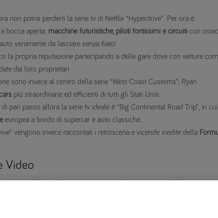
ra non potrai perderti la serie tv di Netflix “Hyperdrive”. Per ora è
à a bocca aperta:
macchine futuristiche, piloti fortissimi e circuiti
con ostac
 auto veramente da lasciare senza fiato!
co la propria reputazione partecipando a delle gare dove con vetture co
ate dai loro proprietari
ione sono invece al centro della serie “West Coast Customs”: Ryan
cars
più straordinarie ed efficienti di tutti gli Stati Uniti.
di pari passo allora la serie tv ideale è “Big Continental Road Trip”, in cui 
e
europea a bordo di supercar e auto classiche.
rvive” vengono invece raccontati i retroscena e vicende inedite della
Formu
e Video
ai trovare diverse alternative per passare le tue serate sul divano.
pted suddivisa in 8 episodi dove
Ken Block
racconta il dietro le quinte de
mobilistici più rischiosi di tutti i tempi. Preparati a rimanere incollato 