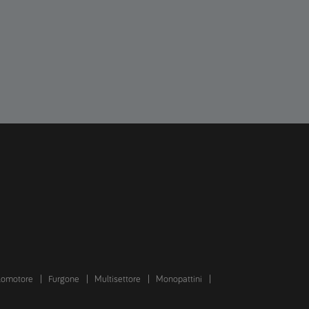
lomotore
Furgone
Multisettore
Monopattini