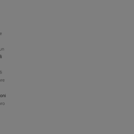
e
 un
i
di
ore
ioni
oro