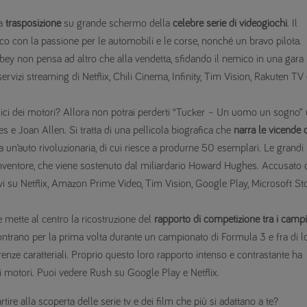
la
trasposizione
su grande schermo della
celebre serie di videogiochi
. Il
co con la passione per le automobili e le corse, nonché un bravo pilota.
Tobey non pensa ad altro che alla vendetta, sfidando il nemico in una gara
rvizi streaming di Netflix, Chili Cinema, Infinity, Tim Vision, Rakuten TV 
sici dei motori? Allora non potrai perderti “Tucker – Un uomo un sogno”
 e Joan Allen. Si tratta di una pellicola biografica che
narra le vicende d
a un’auto rivoluzionaria, di cui riesce a produrne 50 esemplari. Le grandi
’inventore, che viene sostenuto dal miliardario Howard Hughes. Accusato 
i su Netflix, Amazon Prime Video, Tim Vision, Google Play, Microsoft St
e mette al centro la ricostruzione del
rapporto di competizione tra i camp
contrano per la prima volta durante un campionato di Formula 3 e fra di l
renze caratteriali. Proprio questo loro rapporto intenso e contrastante ha
i motori. Puoi vedere Rush su Google Play e Netflix.
tire alla scoperta delle serie tv e dei film che più si adattano a te?