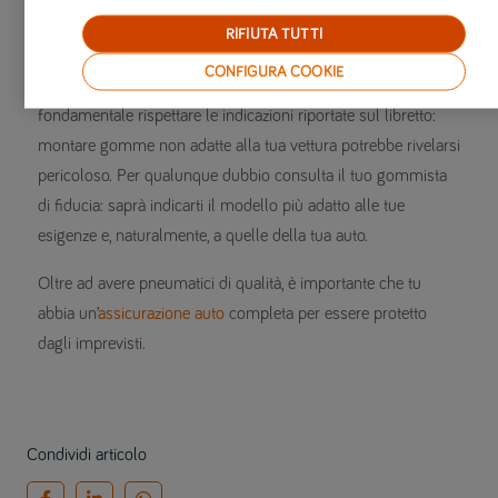
controlla le indicazioni presenti sul
libretto di circolazione
RIFIUTA TUTTI
della tua vettura, in particolare le misure dei copertoni da
CONFIGURA COOKIE
montare che sono diverse a seconda del modello dell’auto. E’
fondamentale rispettare le indicazioni riportate sul libretto:
montare gomme non adatte alla tua vettura potrebbe rivelarsi
pericoloso. Per qualunque dubbio consulta il tuo gommista
di fiducia: saprà indicarti il modello più adatto alle tue
esigenze e, naturalmente, a quelle della tua auto.
Oltre ad avere pneumatici di qualità, è importante che tu
abbia un’
assicurazione auto
completa per essere protetto
dagli imprevisti.
Condividi articolo