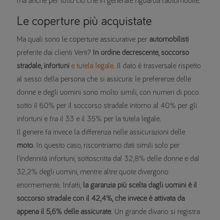
ma anche per tutto ciò che in generale riguarda l’automobile.
Le coperture più acquistate
Ma quali sono le coperture assicurative per
automobilisti
preferite dai clienti Verti?
In ordine decrescente, soccorso
stradale, infortuni
e tutela legale
. Il dato è trasversale rispetto
al sesso della persona che si assicura: le preferenze delle
donne e degli uomini sono molto simili, con numeri di poco
sotto il 60% per il soccorso stradale intorno al 40% per gli
infortuni e fra il 33 e il 35% per la tutela legale.
Il genere fa invece la differenza nelle assicurazioni delle
moto
. In questo caso, riscontriamo dati simili solo per
l’indennità infortuni, sottoscritta dal 32,8% delle donne e dal
32,2% degli uomini, mentre altre quote divergono
enormemente. Infatti,
la garanzia più scelta dagli uomini è il
soccorso stradale con il 42,4%, che invece è attivata da
appena il 5,6% delle assicurate
. Un grande divario si registra