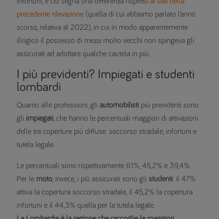
infortuni, e ciò segna una differenza rispetto
ai dati della
precedente rilevazione
(quella di cui abbiamo parlato l’anno
scorso, relativa al 2022), in cui in modo apparentemente
illogico il possesso di mezzi molto vecchi non spingeva gli
assicurati ad adottare qualche cautela in più.
I più previdenti? Impiegati e studenti
lombardi
Quanto alle professioni, gli
automobilisti
più previdenti sono
gli
impiegati
, che hanno le percentuali maggiori di attivazioni
delle tre coperture più diffuse: soccorso stradale, infortuni e
tutela legale.
Le percentuali sono rispettivamente 61%, 45,2% e 39,4%.
Per le
moto
, invece, i più assicurati sono gli
studenti
: il 47%
attiva la copertura soccorso stradale, il 45,2% la copertura
infortuni e il 44,3% quella per la tutela legale.
La Lombardia è la regione che raccoglie le maggiori