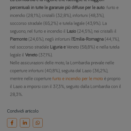
percentuali in tutte le garanzie più diffuse per le auto
: furto e
incendio (28,1%), cristalli (32,8%), infortuni (48,3%),
soccorso stradale (65,2%) e tutela legale (43,9%). La
seguono, nel furto e incendio il
Lazio
(24,5%), nei cristalli il
Piemonte
(24,6%), negli infortuni
l’Emilia-Romagna
(44,1%),
nel soccorso stradale
Liguria e
Veneto (58,8%) e nella tutela
legale il
Veneto
(37,1%).
Nelle assicurazioni delle moto, la Lombardia prevale nelle
coperture infortuni (40,8%), seguita dal Lazio (36,2%),
mentre nelle coperture
furto e incendio per le moto
è proprio
il Lazio a imporsi con il 37,3%, seguito dalla Lombardia con il
28,3%.
Condividi articolo