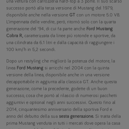
una vettura con carrozzeria hard-top a 3 porte. Il suo scarso
successo portò alla terza versione di Mustang del 1979,
disponibile anche nella versione
GT
con un motore 5.0 V8.
L’impennata delle vendite, però, ritornò solo con la quarta
generazione del ‘94, di cui fa parte anche
Ford Mustang
Cobra R,
caratterizzata da linee più rotonde e sportive, da
una cilindrata da 6.1 litri e dalla capacità di raggiungere i
100 km/h in 5,2 secondi.
Dopo un restyling che migliorò la potenza del motore, la
linea
Ford Mustang
si arricchì nel 2004 con la quinta
versione della linea, disponibile anche in una versione
decappottabile in aggiunta alla classica GT. Anche questa
generazione, come la precedente, godette di un buon
successo, cosa che portò al rilascio di numerosi pacchetti
aggiuntivi e optional negli anni successivi. Questo fino al
2014, cinquantesimo anniversario della sportiva Ford e
anno del debutto della sua
sesta generazione.
Si tratta della
prima Mustang venduta in tutti i mercati dove opera la casa