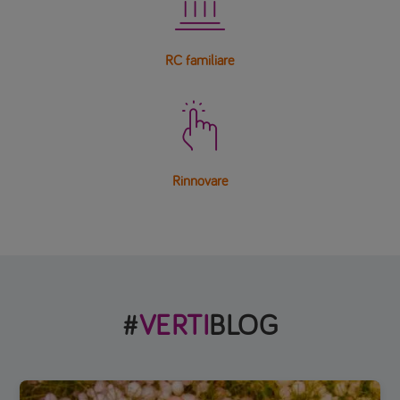

RC familiare

Rinnovare
#
VERTI
BLOG