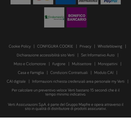
Cookie Policy
CONFIGURA COOKIE
Privacy
Whistleblowing
Dichiarazione accessibilità sito Verti
Set Informativo Auto
Moto e Ciclomotore
Furgone
Multisettore
Monopattini
Casa e Famiglia
Condizioni Contrattuali
Modulo CAI
CAI digitale
Informazioni richiesta credenziali area personale my Verti
Per calcolare un preventivo veloce Verti bastano 15 secondi che è il
tempo minimo indicativo.
Verti Assicurazioni S.p.A. è parte del Gruppo Mapfre e opera attraverso il
sito in qualità di distributore di prodotti assicurativi.
Copyright © 2026 Verti Assicurazioni S.p.A.