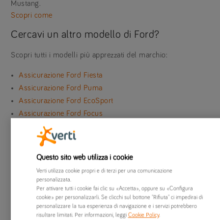
Mustang.
Scopri come
Cercavi un altro modello di Ford?
Scopri tutti i modelli più apprezzati del marchio:
Assicurazione Ford Fiesta
Assicurazione Ford Puma
Assicurazione Ford EcoSport
Assicurazione Ford Focus
Stai cercando un marchio diverso?
Scopri i marchi di auto più famosi e i loro modelli:
Questo sito web utilizza i cookie
tutti i marchi
Verti utilizza cookie propri e di terzi per una comunicazione
Assicurazione Fiat
personalizzata.
Per attivare tutti i cookie fai clic su «Accetta», oppure su «Configura
Assicurazione Audi
cookie» per personalizzarli. Se clicchi sul bottone "Rifiuta" ci impedirai di
Assicurazione Citroën
personalizzare la tua esperienza di navigazione e i servizi potrebbero
Assicurazione Jeep
risultare limitati. Per informazioni, leggi
Cookie Policy
.