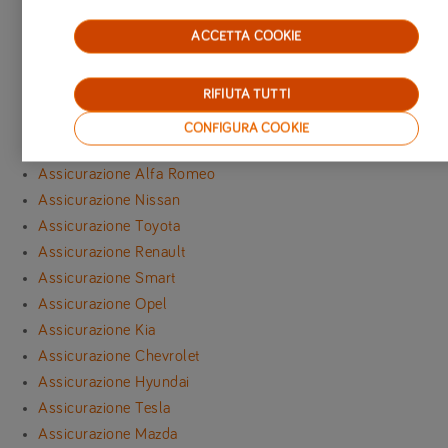
Assicurazione Lancia
ACCETTA COOKIE
Assicurazione Mercedes-Benz
Assicurazione BMW
RIFIUTA TUTTI
Assicurazione Dacia
Assicurazione Volkswagen
CONFIGURA COOKIE
Assicurazione Peugeot
Assicurazione Alfa Romeo
Assicurazione Nissan
Assicurazione Toyota
Assicurazione Renault
Assicurazione Smart
Assicurazione Opel
Assicurazione Kia
Assicurazione Chevrolet
Assicurazione Hyundai
Assicurazione Tesla
Assicurazione Mazda