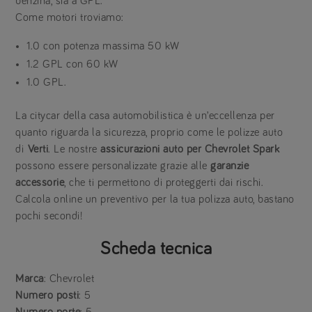
benzina, sia a GPL.
Come motori troviamo:
1.0 con potenza massima 50 kW
1.2 GPL con 60 kW
1.0 GPL.
La citycar della casa automobilistica è un’eccellenza per
quanto riguarda la sicurezza, proprio come le polizze auto
di
Verti
. Le nostre
assicurazioni auto per Chevrolet Spark
possono essere personalizzate grazie alle
garanzie
accessorie
, che ti permettono di proteggerti dai rischi.
Calcola online un preventivo per la tua polizza auto, bastano
pochi secondi!
Scheda tecnica
Marca
: Chevrolet
Numero posti
: 5
Numero porte
: 5