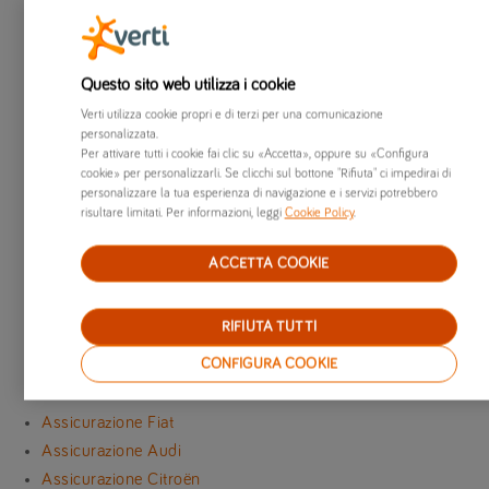
Garanzie accessorie
Scopri come personalizzare la tua polizza RC Auto con le
garanzie accessorie Verti.
Questo sito web utilizza i cookie
Scopri le garanzie
Verti utilizza cookie propri e di terzi per una comunicazione
Offerte disponibili
personalizzata.
Per attivare tutti i cookie fai clic su «Accetta», oppure su «Configura
Scopri le offerte di Verti per una polizza conveniente.
cookie» per personalizzarli. Se clicchi sul bottone "Rifiuta" ci impedirai di
Scopri le offerte
personalizzare la tua esperienza di navigazione e i servizi potrebbero
Assicurazione a rate
risultare limitati. Per informazioni, leggi
Cookie Policy
.
Con Verti puoi pagare anche a rate la polizza per la tua
Spark.
ACCETTA COOKIE
Scopri come
Stai cercando un marchio diverso?
RIFIUTA TUTTI
CONFIGURA COOKIE
Scopri i marchi di auto più famosi e i loro modelli:
tutti i marchi
Assicurazione Fiat
Assicurazione Audi
Assicurazione Citroën