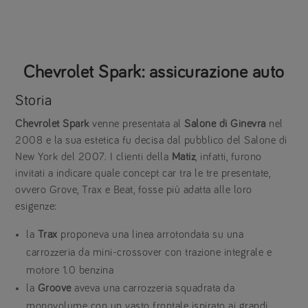
Chevrolet Spark: assicurazione auto
Storia
Chevrolet Spark
venne presentata al
Salone di Ginevra
nel
2008 e la sua estetica fu decisa dal pubblico del Salone di
New York del 2007. I clienti della
Matiz
, infatti, furono
invitati a indicare quale concept car tra le tre presentate,
ovvero Grove, Trax e Beat, fosse più adatta alle loro
esigenze:
la
Trax
proponeva una linea arrotondata su una
carrozzeria da mini-crossover con trazione integrale e
motore 1.0 benzina
la
Groove
aveva una carrozzeria squadrata da
monovolume con un vasto frontale ispirato ai grandi