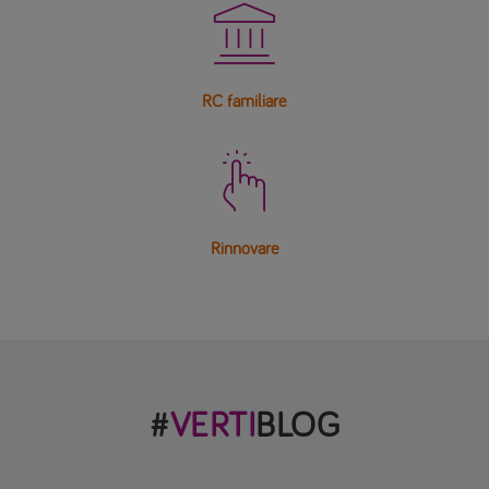

RC familiare

Rinnovare
#
VERTI
BLOG