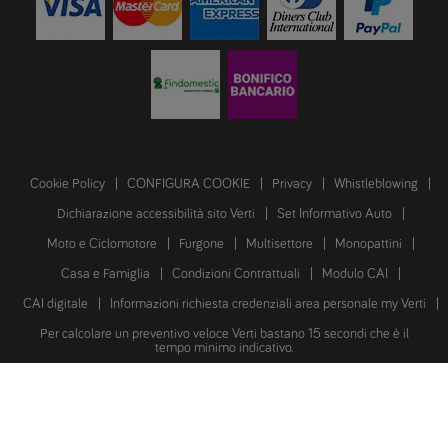
Cookie Policy
CONFIGURA COOKIE
Privacy
Whistleblowing
Dichiarazione accessibilità sito Verti
Set Informativo Auto
Moto e Ciclomotore
Furgone
Multisettore
Monopattini
Casa e Famiglia
Condizioni Contrattuali
Modulo CAI
CAI digitale
Informazioni richiesta credenziali area personale my Verti
Per calcolare un preventivo veloce Verti bastano 15 secondi che è il
tempo minimo indicativo.
Verti Assicurazioni S.p.A. è parte del Gruppo Mapfre e opera attraverso il
sito in qualità di distributore di prodotti assicurativi.
Copyright © 2026 Verti Assicurazioni S.p.A.