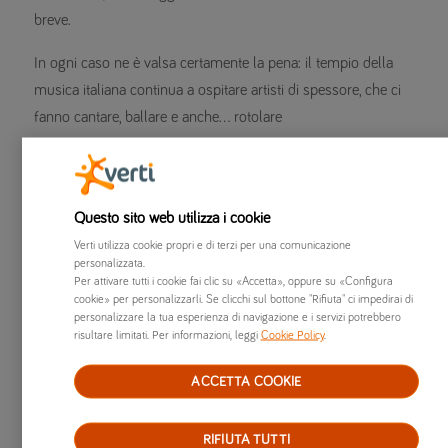
breve.
In ogni caso ne è valsa certamente la pena: il tempio della
musica italiana continua a ospitare artisti di spessore, che ci
fanno cantare, ballare e anche… rotolare
Avete capito su che note hanno ballato i nostri vincitori?
Guarda qui le
foto
dei vincitori.
Questo sito web utilizza i cookie
Prova anche tu a partecipare al concorso “diVERTIti ai Radio
Verti utilizza cookie propri e di terzi per una comunicazione
personalizzata.
Italia Live”: iscriviti
qui
Per attivare tutti i cookie fai clic su «Accetta», oppure su «Configura
cookie» per personalizzarli. Se clicchi sul bottone "Rifiuta" ci impedirai di
personalizzare la tua esperienza di navigazione e i servizi potrebbero
Condividi articolo
risultare limitati. Per informazioni, leggi
Cookie Policy
.
ACCETTA COOKIE
RIFIUTA TUTTI