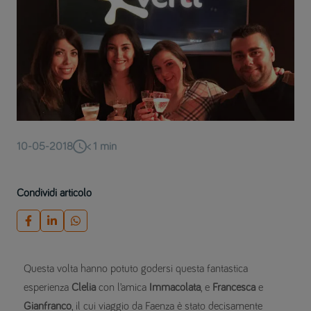
10-05-2018
< 1
min
Condividi articolo
Questa volta hanno potuto godersi questa fantastica
esperienza
Clelia
con l’amica
Immacolata
, e
Francesca
e
Gianfranco
, il cui viaggio da Faenza è stato decisamente