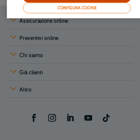
CONFIGURA COOKIE
Assicurazione online
Preventivi online
Chi siamo
Già clienti
Altro