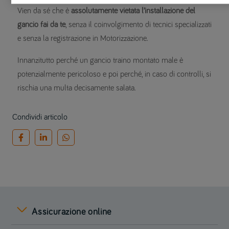
Vien da sé che è
assolutamente vietata l’installazione del
gancio fai da te
, senza il coinvolgimento di tecnici specializzati
e senza la registrazione in Motorizzazione.
Innanzitutto perché un gancio traino montato male è
potenzialmente pericoloso e poi perché, in caso di controlli, si
rischia una multa decisamente salata.
Condividi articolo
Assicurazione online