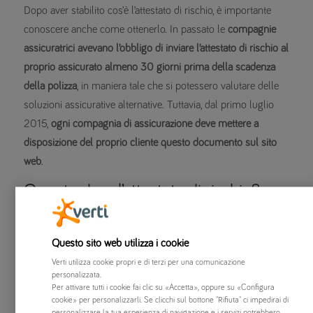
Dopo aver stabilito cos’è l’attestato di rischio, è importante
conoscere anche come ottenerlo. In passato le
compagnie
assicuratrici avevano l’obbligo di inviare l’attestato di rischio al
proprio assicurato almeno 30 giorni prima della scadenza
della polizza
, in maniera tale che si potessero valutare delle
soluzioni assicurative alternative. Tuttavia, dal primo luglio
2015,
ogni compagnia di assicurazione deve mettere a
disposizione del proprio cliente questo documento sul sito
web
.
Quanto dura l’attestato di rischio?
L’attestato di rischio è un documento che viene aggiornato
annualmente
sulla base della storia assicurativa del cliente.
Questo sito web utilizza i cookie
Vien da sé che la sua scadenza è annuale.
Verti utilizza cookie propri e di terzi per una comunicazione
Nondimeno la
classe di merito
indicata sull’attestato di
personalizzata.
Per attivare tutti i cookie fai clic su «Accetta», oppure su «Configura
rischio può essere utilizzata per i
cinque anni successivi
alla
cookie» per personalizzarli. Se clicchi sul bottone "Rifiuta" ci impedirai di
scadenza dello stesso.
personalizzare la tua esperienza di navigazione e i servizi potrebbero