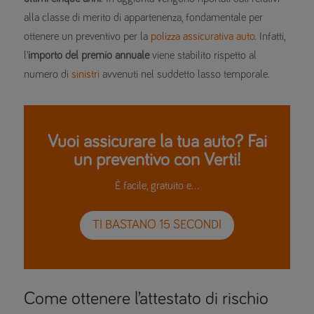
alla classe di merito di appartenenza, fondamentale per
ottenere un preventivo per la
polizza assicurativa auto
. Infatti,
l’
importo del premio annuale
viene stabilito rispetto al
numero di
sinistri
avvenuti nel suddetto lasso temporale.
Vuoi assicurare la tua auto? Fai
un preventivo con Verti!
È facile, gratuito e…
TI BASTANO 15 SECONDI
Come ottenere l’attestato di rischio