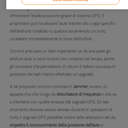
si trova il mezzo
: i vari sensori interni al veicolo, infatti, si
attivano ogni volta che l’auto viene messa in moto,
offrendone l’esatta posizione grazie al sistema GPS. Il
proprietario può localizzare l’auto tramite sito o app specifici
dell’antifurto installato e, qualora sia avvenuto un furto,
contattare immediatamente le forze dell’ordine.
Occorre precisare un dato importante: se da una parte gli
antifurti auto si sono evoluti con costanza nel tempo, anche
gli strumenti che permettono di ridurre il fattore sicurezza in
possesso dei ladri hanno effettuato un upgrade.
A tal proposito occorre nominare il
Jammer
, ovvero un
apparecchio che funge da
disturbatore di frequenze
e che va
a interferire con quelle emesse dal segnale GPS. Se tale
strumento dovesse essere attivato durante le operazioni di
furto, il segnale GPS potrebbe subire delle alterazioni tali da
impedire il riconoscimento della posizione dell’auto
e