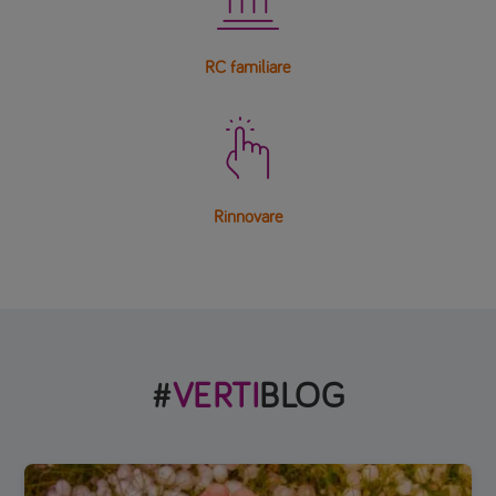
RC familiare

Rinnovare
#
VERTI
BLOG