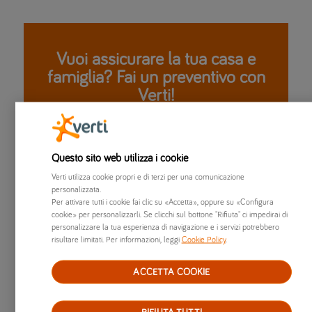
Vuoi assicurare la tua casa e
famiglia? Fai un preventivo con
Verti!
È facile e gratuito!
Questo sito web utilizza i cookie
RICHIEDI UN PREVENTIVO CASA
Verti utilizza cookie propri e di terzi per una comunicazione
personalizzata.
Per attivare tutti i cookie fai clic su «Accetta», oppure su «Configura
cookie» per personalizzarli. Se clicchi sul bottone "Rifiuta" ci impedirai di
personalizzare la tua esperienza di navigazione e i servizi potrebbero
Da cosa dipendono i tassi d’interesse
risultare limitati. Per informazioni, leggi
Cookie Policy
.
di un mutuo?
ACCETTA COOKIE
I tassi d’interesse dei mutui dipendono da vari fattori, inclusi i
tassi di riferimento delle banche centrali, la situazione