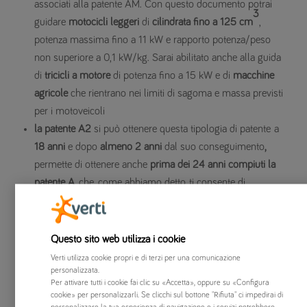
associati alla patente AM. Con questo documento potrai
3
guidare
motocicli leggeri
di
cilindrata fino a 125 cm
,
potenza massima fino a 11 kW e rapporto potenza/peso
non superiore a 0,1 kW/kg. Sarai abilitato anche alla guida
di
tricicli a motore
di potenza fino a 15 kW e di
macchine
agricole
che rientrano nei limiti di sagoma e massa previsti
per i motoveicoli
la patente A2
si può ottenere questa tipologia di patente a
18 anni
e dopo
almeno 2 anni
dal suo conseguimento
,
permette di ottenere anche
prima dei 24 anni compiuti la
patente A
, che, come abbiamo detto, ti consente di
condurre tutti i veicoli associati alle patenti AM, A1 e A2.
Inoltre, la patente A2 abilita alla
guida dei veicoli che
rientrano sotto le patenti AM e A1
. Con questo tipo di
Questo sito web utilizza i cookie
documento potrai inoltre guidare
motocicli
di potenza
fino
Verti utilizza cookie propri e di terzi per una comunicazione
personalizzata.
a 35 kW
e rapporto peso/potenza non superiore a 0,2
Per attivare tutti i cookie fai clic su «Accetta», oppure su «Configura
kW/kg.
cookie» per personalizzarli. Se clicchi sul bottone "Rifiuta" ci impedirai di