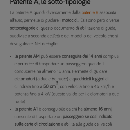
Patente A, le sotto-tipologie
La patente A quindi, diversamente dalla
patente B
associata
all’auto, permette di guidare i
motocicli
. Esistono però diverse
sottocategorie
di questo documento di abilitazione di guida,
suddivise a seconda dell’età e del modello del veicolo che si
deve guidare. Nel dettaglio
:
la patente AM
può essere
conseguita dai 14 anni
compiuti
e permette di trasportare un passeggero quando il
conducente ha almeno 16 anni. Permette di guidare
ciclomotori
(a due e tre ruote) e
quadricicli leggeri
di
3
cilindrata fino a
50 cm
, con velocità fino a 45 km/h e
potenza fino a 4 kW (questo valido per i ciclomotori a due
ruote)
la patente A1
è conseguibile da chi ha
almeno 16 anni
,
consente di trasportare un
passeggero se così indicato
sulla carta di circolazione
e abilita alla guida dei veicoli