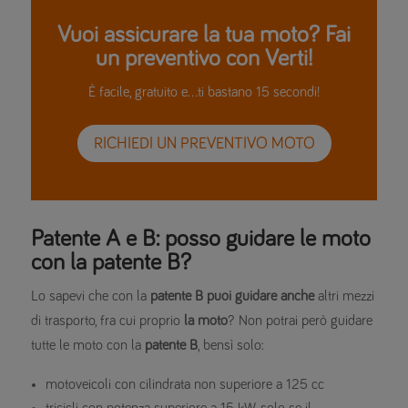
Vuoi assicurare la tua moto? Fai
un preventivo con Verti!
È facile, gratuito e…ti bastano 15 secondi!
RICHIEDI UN PREVENTIVO MOTO
Patente A e B: posso guidare le moto
con la patente B?
Lo sapevi che con la
patente B puoi guidare anche
altri mezzi
di trasporto, fra cui proprio
la
moto
? Non potrai però guidare
tutte le moto con la
patente B
, bensì solo:
motoveicoli con cilindrata non superiore a 125 cc