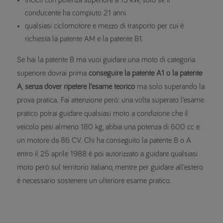
tricicli con potenza superiore a 15 kW, solo se il
conducente ha compiuto 21 anni
qualsiasi ciclomotore e mezzo di trasporto per cui è
richiesta la patente AM e la patente B1.
Se hai la patente B ma vuoi guidare una moto di categoria
superiore dovrai prima
conseguire la patente A1 o la patente
A
,
senza dover ripetere l’esame teorico
ma solo superando la
prova pratica. Fai attenzione però: una volta superato l’esame
pratico potrai guidare qualsiasi moto a condizione che il
veicolo pesi almeno 180 kg, abbia una potenza di 600 cc e
un motore da 86 CV. Chi ha conseguito la patente B o A
entro il 25 aprile 1988 è poi autorizzato a guidare qualsiasi
moto però sul territorio italiano, mentre per guidare all’estero
è necessario sostenere un ulteriore esame pratico.