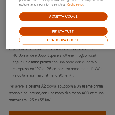
personalizzare la tua esperienza di navigazione e i servizi potrebbero
E come si ottengono questi diversi tipi di patente? Ecco i
risultare limitati. Per informazioni, leggi
Cookie Policy
.
metodi:
ACCETTA COOKIE
per
conseguire la patente AM
dovrai superare un
esame
teorico
, costituito da 30 quiz specifici per la patente AM,
RIFIUTA TUTTI
mentre la
prova pratica
si articola in 2 fasi, ovvero guidare
CONFIGURA COOKIE
in un’area attrezzata e nel traffico
per ottenere la
patente A1
all’
esame teorico
(composto da
40 domande e dopo il quale si ottiene il foglio rosa)
segue un
esame pratico
con una moto con cilindrata
compresa tra 120 e 125 cc, potenza massima di 11 kW e
velocità massima di almeno 90 km/h.
Per avere la
patente A2
dovrai sottoporti a un
esame prima
teorico e poi pratico, con una moto di almeno 400 cc e una
potenza fra i 25 e i 35 kW.