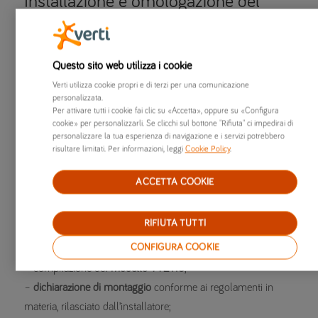
Installazione e omologazione del
gancio di traino
Nonostante il decreto semplificazioni pubblicato in Gazzetta
ufficiale a settembre 2020, abbia notevolmente semplificato
Questo sito web utilizza i cookie
le procedure e non sia quindi più necessario prevedere il
Verti utilizza cookie propri e di terzi per una comunicazione
personalizzata.
collaudo nelle sedi della Motorizzazione, è comunque
Per attivare tutti i cookie fai clic su «Accetta», oppure su «Configura
sempre necessaria una dichiarazione di “lavori a regola d’arte”
cookie» per personalizzarli. Se clicchi sul bottone "Rifiuta" ci impedirai di
personalizzare la tua esperienza di navigazione e i servizi potrebbero
da parte di un’officina specializzata e accreditata dal Ministero
risultare limitati. Per informazioni, leggi
Cookie Policy
.
dei Trasporti.
ACCETTA COOKIE
Inoltre, la normativa prevista nel comma 1 dell’art. 78 del
codice della Strada per l’omologazione del gancio traino
RIFIUTA TUTTI
prevede l’aggiornamento del libretto di circolazione, per il
CONFIGURA COOKIE
quale è necessario avere la seguente documentazione:
– compilazione del
modello TT2119
;
–
dichiarazione di montaggio
conforme ai regolamenti in
materia, rilasciato dall’installatore;