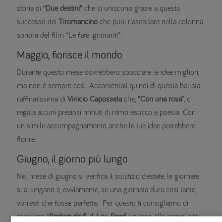
storia di
“Due destini”
che si uniscono grazie a questo
successo dei
Tiromancino
che puoi riascoltare nella colonna
sonora del film “Le fate ignoranti”.
Maggio, fiorisce il mondo
Durante questo mese dovrebbero sbocciare le idee migliori,
ma non è sempre così. Accontentati quindi di questa ballata
raffinatissima di
Vinicio Capossela
che,
“Con una rosa”
, ci
regala alcuni preziosi minuti di ritmo esotico e poesia. Con
un simile accompagnamento anche le tue idee potrebbero
fiorire.
Giugno, il giorno più lungo
Nel mese di giugno si verifica il solstizio d’estate, le giornate
si allungano e, ovviamente, se una giornata dura così tanto,
vorresti che fosse perfetta. Per questo ti consigliamo di
ascoltare “
Perfect day”
, di
Lou Reed
, un inno alla semplicità