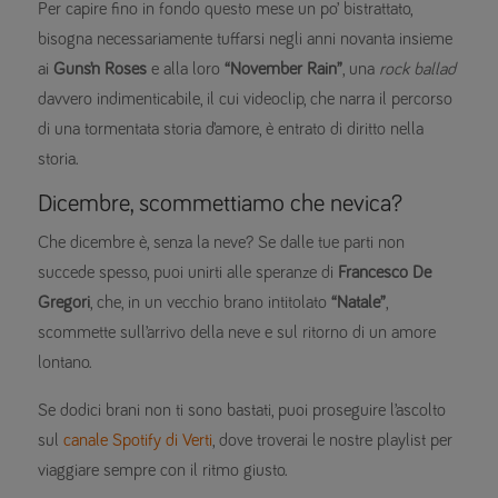
Per capire fino in fondo questo mese un po’ bistrattato,
bisogna necessariamente tuffarsi negli anni novanta insieme
ai
Guns’n Roses
e alla loro
“November Rain”
, una
rock ballad
davvero indimenticabile, il cui videoclip, che narra il percorso
di una tormentata storia d’amore, è entrato di diritto nella
storia.
Dicembre, scommettiamo che nevica?
Che dicembre è, senza la neve? Se dalle tue parti non
succede spesso, puoi unirti alle speranze di
Francesco De
Gregori
, che, in un vecchio brano intitolato
“Natale”
,
scommette sull’arrivo della neve e sul ritorno di un amore
lontano.
Se dodici brani non ti sono bastati, puoi proseguire l’ascolto
sul
canale Spotify di Verti
, dove troverai le nostre playlist per
viaggiare sempre con il ritmo giusto.