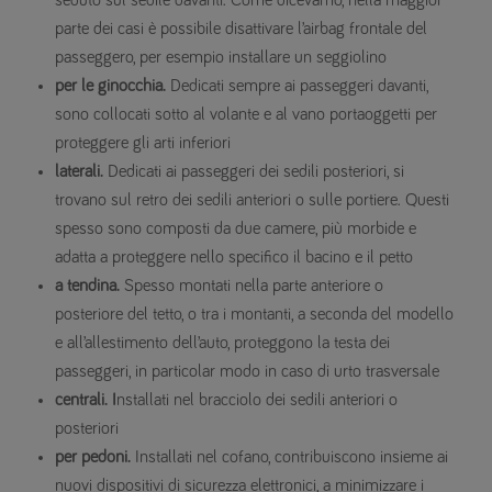
seduto sul sedile davanti. Come dicevamo, nella maggior
parte dei casi è possibile disattivare l’airbag frontale del
passeggero, per esempio installare un seggiolino
per le ginocchia.
Dedicati sempre ai passeggeri davanti,
sono collocati sotto al volante e al vano portaoggetti per
proteggere gli arti inferiori
laterali.
Dedicati ai passeggeri dei sedili posteriori, si
trovano sul retro dei sedili anteriori o sulle portiere. Questi
spesso sono composti da due camere, più morbide e
adatta a proteggere nello specifico il bacino e il petto
a tendina.
Spesso montati nella parte anteriore o
posteriore del tetto, o tra i montanti, a seconda del modello
e all’allestimento dell’auto, proteggono la testa dei
passeggeri, in particolar modo in caso di urto trasversale
centrali. I
nstallati nel bracciolo dei sedili anteriori o
posteriori
per pedoni.
Installati nel cofano, contribuiscono insieme ai
nuovi dispositivi di sicurezza elettronici, a minimizzare i