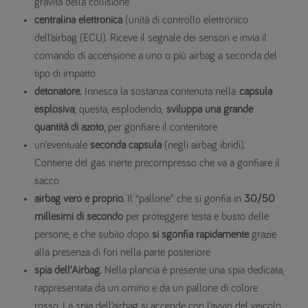
gravità della collisione
centralina elettronica
(unità di controllo elettronico
dell’airbag (ECU). Riceve il segnale dei sensori e invia il
comando di accensione a uno o più airbag a seconda del
tipo di impatto
detonatore.
Innesca la sostanza contenuta nella
capsula
esplosiva
; questa, esplodendo,
sviluppa una grande
quantità di azoto
, per gonfiare il contenitore
un’eventuale
seconda capsula
(negli airbag ibridi).
Contiene del gas inerte precompresso che va a gonfiare il
sacco
airbag vero e proprio.
Il “pallone” che si gonfia in
30/50
millesimi di secondo
per proteggere testa e busto delle
persone, e che subito dopo
si sgonfia rapidamente
grazie
alla presenza di fori nella parte posteriore
spia dell’Airbag.
Nella plancia è presente una spia dedicata,
rappresentata da un omino e da un pallone di colore
rosso. La spia dell’airbag si accende con l’avvio del veicolo