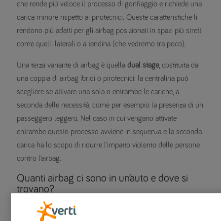
che rende più veloce il processo di gonfiaggio e richiede una
carica minore rispetto ai pirotecnici. Queste caratteristiche li
rendono più adatti per gli airbag posizionati in spazi più stretti
come quelli laterali o a tendina (che vedremo tra poco).
Una terza variante di airbag è quella
dual stage
, costituita da
una coppia di airbag ibridi o pirotecnici: la centralina può
scegliere se attivare una sola o entrambe le cariche, a
seconda delle necessità, come per esempio la presenza di un
passeggero leggero. Nel caso in cui vengano attivate
entrambe questo processo avviene in sequenza e la seconda
carica ha lo scopo di ridurre l’impatto violento delle persone
contro l’airbag.
Quanti airbag ci sono in un’auto e dove si
trovano?
Normalmente in un’auto ci sono almeno
due airbag
, e si
trovano nell’abitacolo anteriore: