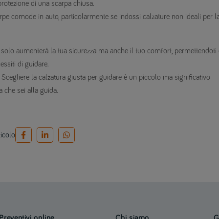
protezione di una scarpa chiusa.
arpe comode in auto, particolarmente se indossi calzature non ideali per l
 solo aumenterà la tua sicurezza ma anche il tuo comfort, permettendoti 
ssiti di guidare.
. Scegliere la calzatura giusta per guidare è un piccolo ma significativo
a che sei alla guida.
ticolo
Preventivi online
Chi siamo
G