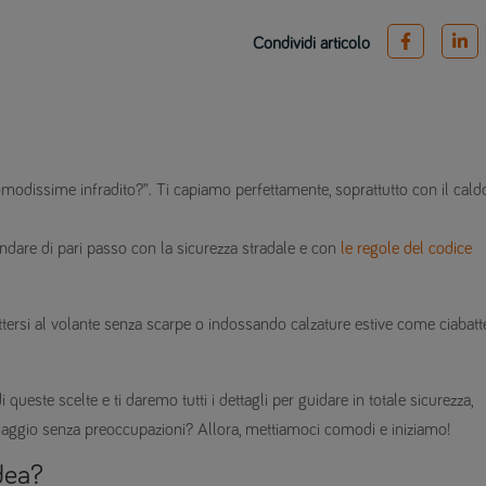
Condividi articolo
modissime infradito?”. Ti capiamo perfettamente, soprattutto con il cald
andare di pari passo con la sicurezza stradale e con
le regole del codice
ttersi al volante senza scarpe o indossando calzature estive come ciabatt
este scelte e ti daremo tutti i dettagli per guidare in totale sicurezza,
viaggio senza preoccupazioni? Allora, mettiamoci comodi e iniziamo!
dea?