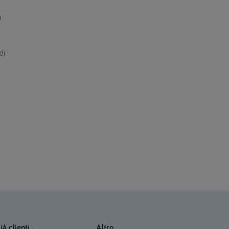
a
di
ià clienti
Altro