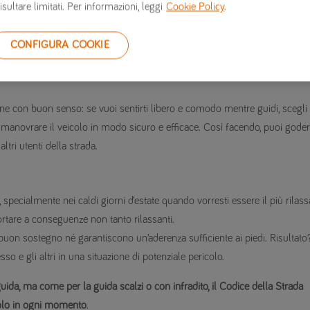
isultare limitati. Per informazioni, leggi
Cookie Policy
.
 le regole del codice della strada, potrebbe comunque essere considerato
sicura.
CONFIGURA COOKIE
avuto un impatto sulla tua capacità di controllare il veicolo, potresti esse
ione con buon senso: se vuoi sentirti libero e comodo mentre guidi, scegli
 manovrare il veicolo in modo sicuro e efficace. Così facendo, puoi goderti
ltri utenti della strada.
pecialmente nei caldi giorni d’estate quando vorresti essere il più rilass
rtare a conseguenze non tanto rilassanti.
 buon sostegno né garantiscono un’aderenza sufficiente ai piedi. Risultato
so e gli altri in una situazione di potenziale pericolo.
 guida, ma come per la guida scalzi o con infradito, il Codice della Strada
colo in ogni momento
.