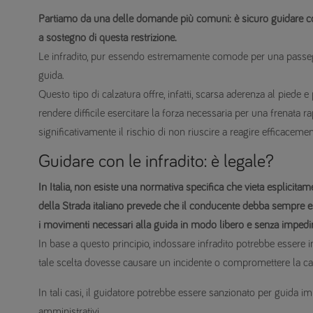
Partiamo da una delle domande più comuni: è sicuro guidare con 
a sostegno di questa restrizione.
Le infradito, pur essendo estremamente comode per una passeggi
guida.
Questo tipo di calzatura offre, infatti, scarsa aderenza al piede 
rendere difficile esercitare la forza necessaria per una frenata
significativamente il rischio di non riuscire a reagire efficaceme
Guidare con le infradito: è legale?
In Italia, non esiste una normativa specifica che vieta esplicitame
della Strada italiano prevede che il conducente debba sempre ess
i movimenti necessari alla guida in modo libero e senza impedi
In base a questo principio, indossare infradito potrebbe essere 
tale scelta dovesse causare un incidente o compromettere la capac
In tali casi, il guidatore potrebbe essere sanzionato per guida i
amministrativi.