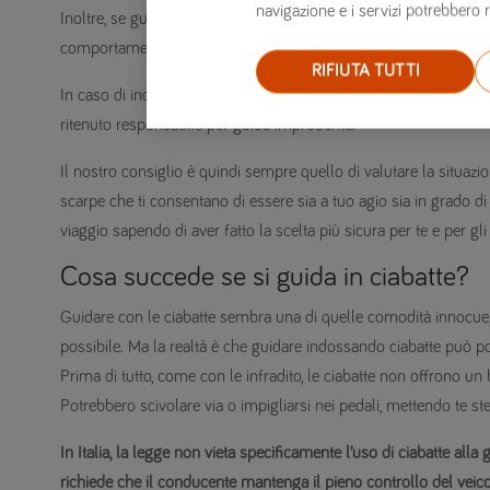
navigazione e i servizi potrebbero r
Inoltre, se guidare scalzi potrebbe non infrangere direttamente
comportamento non conforme alle norme generali sulla guida 
RIFIUTA TUTTI
In caso di incidente, se venisse dimostrato che guidare scalzi ha 
ritenuto responsabile per guida imprudente.
Il nostro consiglio è quindi sempre quello di valutare la situaz
scarpe che ti consentano di essere sia a tuo agio sia in grado di
viaggio sapendo di aver fatto la scelta più sicura per te e per gli a
Cosa succede se si guida in ciabatte?
Guidare con le ciabatte sembra una di quelle comodità innocue, s
possibile. Ma la realtà è che guidare indossando ciabatte può po
Prima di tutto, come con le infradito, le ciabatte non offrono un
Potrebbero scivolare via o impigliarsi nei pedali, mettendo te stes
In Italia, la legge non vieta specificamente l’uso di ciabatte alla
richiede che il conducente mantenga il pieno controllo del vei