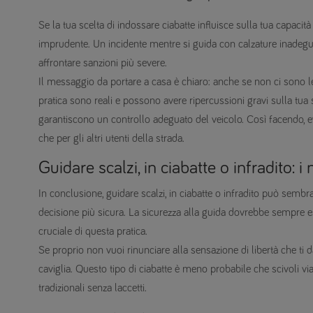
Se la tua scelta di indossare ciabatte influisce sulla tua capacità
imprudente. Un incidente mentre si guida con calzature inadeguat
affrontare sanzioni più severe.
Il messaggio da portare a casa è chiaro: anche se non ci sono legg
pratica sono reali e possono avere ripercussioni gravi sulla tua 
garantiscono un controllo adeguato del veicolo. Così facendo, evit
che per gli altri utenti della strada.
Guidare scalzi, in ciabatte o infradito: i
In conclusione, guidare scalzi, in ciabatte o infradito può sembr
decisione più sicura. La sicurezza alla guida dovrebbe sempre ess
cruciale di questa pratica.
Se proprio non vuoi rinunciare alla sensazione di libertà che ti d
caviglia. Questo tipo di ciabatte è meno probabile che scivoli vi
tradizionali senza laccetti.