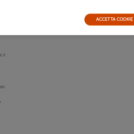
 un
ACCETTA COOKIE
re
 il
ato
?