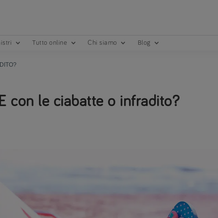
istri
Tutto online
Chi siamo
Blog
ADITO?
E con le ciabatte o infradito?