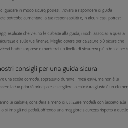
 di guidare in modo sicuro, potresti trovarti a rispondere di guida
e potrebbe aumentare la tua responsabilità e, in alcuni casi, potresti
i esplicite che vietino le ciabatte alla guida, i rischi associati a questa
sicurezza e sulle tue finanze. Meglio optare per calzature più sicure che
erai brutte sorprese e manterrai un livello di sicurezza più alto sia per t
 nostri consigli per una guida sicura
are una scelta comoda, soprattutto durante i mesi estivi, ma non è la
ere la tua priorità principale, e scegliere la calzatura giusta è un eleme
anno le ciabatte, considera almeno di utilizzare modelli con laccetto alla
a o si impigli nei pedali, offrendo una maggiore sicurezza rispetto a quelle