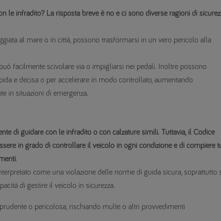
le infradito? La risposta breve è no e ci sono diverse ragioni di sicurez
ata al mare o in città, possono trasformarsi in un vero pericolo alla
e può facilmente scivolare via o impigliarsi nei pedali. Inoltre possono
 rapida e decisa o per accelerare in modo controllato, aumentando
nte in situazioni di emergenza.
nte di guidare con le infradito o con calzature simili. Tuttavia, il Codice
ere in grado di controllare il veicolo in ogni condizione e di compiere tu
menti
.
interpretato come una violazione delle norme di guida sicura, soprattutto 
ità di gestire il veicolo in sicurezza.
mprudente o pericolosa, rischiando multe o altri provvedimenti