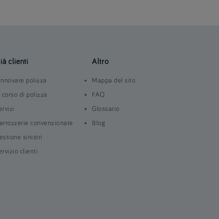
ià clienti
Altro
innovare polizza
Mappa del sito
n corso di polizza
FAQ
ervizi
Glossario
arrozzerie convenzionate
Blog
estione sinistri
ervizio clienti