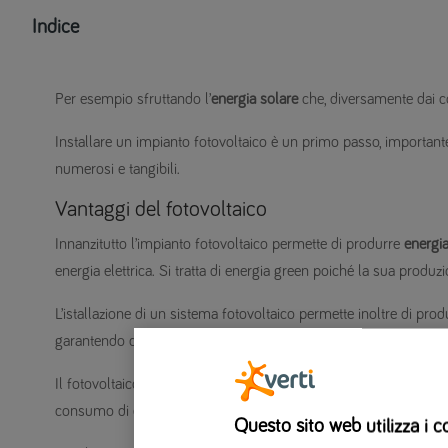
Indice
Per esempio sfruttando l’
energia solare
che, diversamente dai com
Installare un impianto fotovoltaico è un primo passo, important
numerosi e tangibili.
Vantaggi del fotovoltaico
Innanzitutto l’impianto fotovoltaico permette di produrre
energia
energia elettrica. Si tratta di energia green poiché la sua produ
L’istallazione di un sistema fotovoltaico permette inoltre di pro
garantendo di fatto l’
indipendenza energetica
.
Il fotovoltaico
fa bene all’ambiente
, ma anche al portafoglio per
consumo di energia a pagamento riducendo drasticamente i costi
Questo sito web utilizza i c