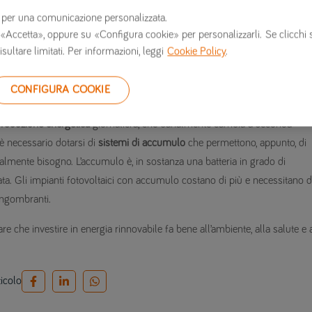
 provvista di impianto fotovoltaico ha un
valore immobiliare maggiore
in
erzi per una comunicazione personalizzata.
 su «Accetta», oppure su «Configura cookie» per personalizzarli. Se clicchi 
isultare limitati. Per informazioni, leggi
Cookie Policy
.
o economico
varia a seconda delle esigenze, ma in ogni caso si tratta di
CONFIGURA COOKIE
produzione energetica
giornaliera, che banalmente cambia a seconda
 è necessario dotarsi di
sistemi di accumulo
che permettono, appunto, di
almente bisogno. L’accumulo è, in sostanza una batteria in grado di
a. Gli impianti fotovoltaici con accumulo costano di più e necessitano d
ingombranti.
 che investire in energia rinnovabile fa bene all’ambiente, alla salute e 
ticolo