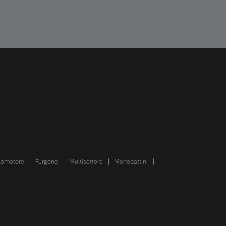
lomotore
Furgone
Multisettore
Monopattini