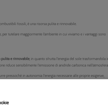
bustibili fossili, è una risorsa pulita e rinnovabile.
e, per tutelare maggiormente l’ambiente in cui viviamo e i vantaggi sono
 pulita e rinnovabile
, in quanto sfrutta l’energia del sole trasformandola i
zione riduce sensibilmente l’emissione di anidride carbonica nell’atmosfera
durre pressoché in autonomia l’energia necessarie alle proprie esigenze,
ché, malgrado un investimento importante, consente di abbattere il
 sulla bolletta.
ookie