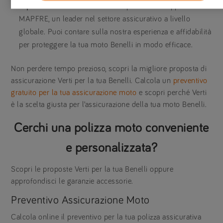
esperienza e affidabilità
. Verti fa parte del Gruppo
MAPFRE, un leader nel settore assicurativo a livello
globale. Puoi contare sulla nostra esperienza e affidabilità
per proteggere la tua moto Benelli in modo efficace.
Non perdere tempo prezioso, scopri la migliore proposta di
assicurazione Verti per la tua Benelli. Calcola un
preventivo
gratuito per la tua assicurazione moto
e scopri perché Verti
è la scelta giusta per l’assicurazione della tua moto Benelli.
Cerchi una polizza moto conveniente
e personalizzata?
Scopri le proposte Verti per la tua Benelli oppure
approfondisci le garanzie accessorie.
Preventivo Assicurazione Moto
Calcola online il preventivo per la tua polizza assicurativa