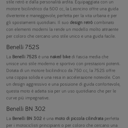
stile retrò e dalla personalità ardita. Equipaggiata con un
motore bicilindrico da 500 cc, la Leoncino offre una guida
divertente e maneggevole, perfetta per la vita urbana e per
gli spostamenti quotidiani. Il suo
design retrò
combinato
con elementi moderni la rende un modello molto attraente
per coloro che cercano uno stile unico e una guida facile.
Benelli 752S
La
Benelli 752S
è una
naked bike
di fascia media che
unisce uno stile moderno e sportivo con prestazioni potenti.
Dotata di un motore bicilindrico da 750 cc, la 752S offre
una coppia solida e una resa in accelerazione notevole. Con
un design aggressivo e una posizione di guida confortevole,
questa moto è adatta sia per un uso quotidiano che per le
curve più impegnative.
Benelli BN 302
La
Benelli BN 302
è una
moto di piccola cilindrata
perfetta
per i motociclisti principianti o per coloro che cercano una