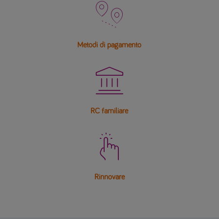

Metodi di pagamento

RC familiare

Rinnovare