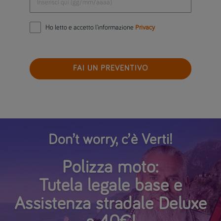
Ho letto e accetto l'informazione
Privacy
FAI UN PREVENTIVO
Don’t worry, c’è Verti!
Polizza moto:
Tutela legale base
e
Assistenza stradale Deluxe