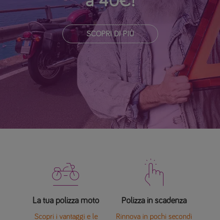
a 40€!
SCOPRI DI PIÙ


La tua polizza moto
Polizza in scadenza
Scopri i vantaggi e le
Rinnova in pochi secondi