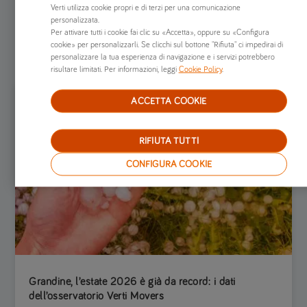
Verti utilizza cookie propri e di terzi per una comunicazione
personalizzata.
Per attivare tutti i cookie fai clic su «Accetta», oppure su «Configura
#
VERTI
BLOG
cookie» per personalizzarli. Se clicchi sul bottone "Rifiuta" ci impedirai di
personalizzare la tua esperienza di navigazione e i servizi potrebbero
risultare limitati. Per informazioni, leggi
Cookie Policy
.
ACCETTA COOKIE
RIFIUTA TUTTI
CONFIGURA COOKIE
Grandine, l’estate 2026 è già da record: i dati
dell’osservatorio Verti Movers