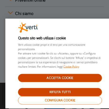
Preventivi online
Chi siamo
Già clienti
Questo sito web utilizza i cookie
Altro
Verti utilizza cookie propri e di terzi per una comunicazione
personalizzata.
Per attivare tutti i cookie fai clic su «Accetta», oppure su «Configura
cookie» per personalizzarli. Se clicchi sul bottone "Rifiuta" ci impedirai di
personalizzare la tua esperienza di navigazione e i servizi potrebbero
risultare limitati. Per informazioni, leggi
Cookie Policy
.
ACCETTA COOKIE
I nostri metodi di pagamento:
RIFIUTA TUTTI
CONFIGURA COOKIE