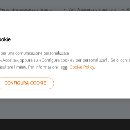
Preventivo assicurazione auto
Verti Assicurazioni opinioni
R
Preventivo assicurazione moto
Informazioni societarie
I
Preventivo assicurazione furgone
Lavora con noi
S
Preventivo assicurazione casa
Sala stampa
C
ookie
Contattaci
G
S
erzi per una comunicazione personalizzata.
 su «Accetta», oppure su «Configura cookie» per personalizzarli. Se clicchi 
isultare limitati. Per informazioni, leggi
Cookie Policy
.
CONFIGURA COOKIE