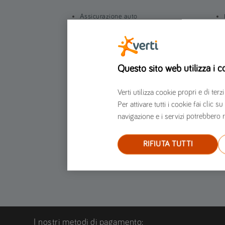
Assicurazione auto
Assicurazione moto
Assicurazione furgone
Assicurazione Scooter
Questo sito web utilizza i c
Assicurazione Casa
Assicurazione moto per marche e modelli
Verti utilizza cookie propri e di t
Per attivare tutti i cookie fai clic
Assicurazione auto per marche e modelli
navigazione e i servizi potrebbero r
RIFIUTA TUTTI
I nostri metodi di pagamento: