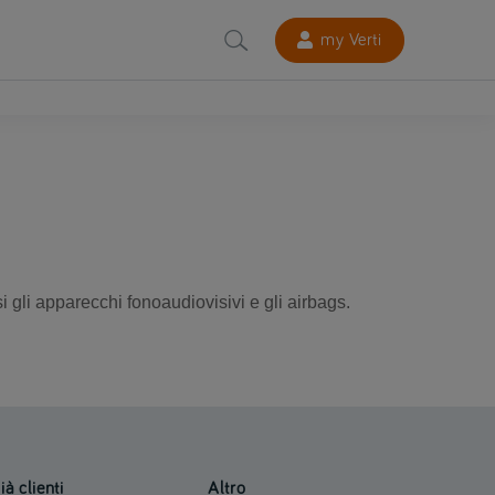
my Verti
i gli apparecchi fonoaudiovisivi e gli airbags.
ià clienti
Altro