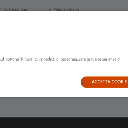
innovare polizza
Mappa del sito
n corso di polizza
FAQ
ervizi
Glossario
arrozzerie convenzionate
Blog
estione sinistri
ervizio clienti
sul bottone "Rifiuta" ci impedirai di personalizzare la tua esperienza di
ACCETTA COOKIE