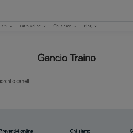
istri
Tutto online
Chi siamo
Blog
Gancio Traino
rchi o carrelli.
Preventivi online
Chi siamo
G