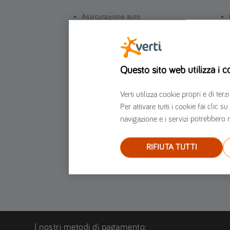
Assicurazione auto
Assicurazione moto
Assicurazione furgone
Assicurazione Scooter
Questo sito web utilizza i c
Assicurazione Casa
Assicurazione moto per marche e modelli
Verti utilizza cookie propri e di t
Per attivare tutti i cookie fai clic
Assicurazione auto per marche e modelli
navigazione e i servizi potrebbero r
RIFIUTA TUTTI
I nostri metodi di pagamento: