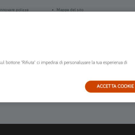
innovare polizza
Mappa del sito
n corso di polizza
FAQ
ervizi
Glossario
arrozzerie convenzionate
Blog
estione sinistri
ervizio clienti
sul bottone "Rifiuta" ci impedirai di personalizzare la tua esperienza di
ACCETTA COOKIE