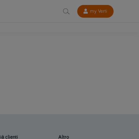
my Verti
ià clienti
Altro