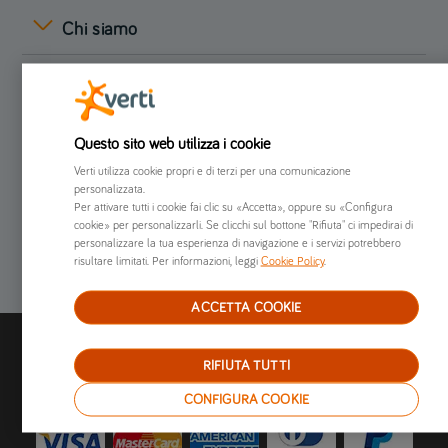
Chi siamo
Già clienti
Altro
Questo sito web utilizza i cookie
Verti utilizza cookie propri e di terzi per una comunicazione
personalizzata.
Per attivare tutti i cookie fai clic su «Accetta», oppure su «Configura
cookie» per personalizzarli. Se clicchi sul bottone "Rifiuta" ci impedirai di
personalizzare la tua esperienza di navigazione e i servizi potrebbero
risultare limitati. Per informazioni, leggi
Cookie Policy
.
ACCETTA COOKIE
I nostri metodi di pagamento:
RIFIUTA TUTTI
CONFIGURA COOKIE