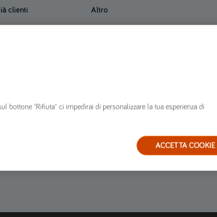
ià clienti
Altro
innovare polizza
Mappa del sito
n corso di polizza
FAQ
ervizi
Glossario
arrozzerie convenzionate
Blog
estione sinistri
ervizio clienti
sul bottone "Rifiuta" ci impedirai di personalizzare la tua esperienza di
ACCETTA COOKIE