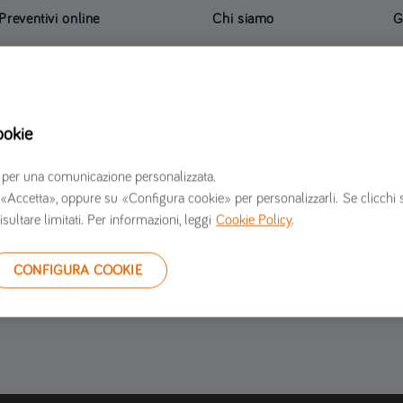
Preventivi online
Chi siamo
G
Preventivo assicurazione auto
Verti Assicurazioni opinioni
R
Preventivo assicurazione moto
Informazioni societarie
I
Preventivo assicurazione furgone
Lavora con noi
S
ookie
Preventivo assicurazione casa
Sala stampa
C
Contattaci
G
erzi per una comunicazione personalizzata.
S
 su «Accetta», oppure su «Configura cookie» per personalizzarli. Se clicchi 
isultare limitati. Per informazioni, leggi
Cookie Policy
.
CONFIGURA COOKIE