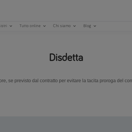
istri
Tutto online
Chi siamo
Blog
Disdetta
re, se previsto dal contratto per evitare la tacita proroga del co