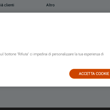
ià clienti
Altro
innovare polizza
Mappa del sito
n corso di polizza
FAQ
ervizi
Glossario
arrozzerie convenzionate
Blog
estione sinistri
ervizio clienti
sul bottone "Rifiuta" ci impedirai di personalizzare la tua esperienza di
ACCETTA COOKIE