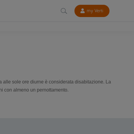
my Verti
ta alle sole ore diurne è considerata disabitazione. La
iorni con almeno un pernottamento.