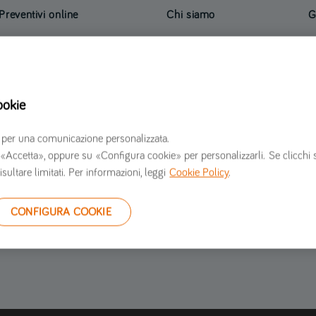
Preventivi online
Chi siamo
G
Preventivo assicurazione auto
Verti Assicurazioni opinioni
R
Preventivo assicurazione moto
Informazioni societarie
I
Preventivo assicurazione furgone
Lavora con noi
S
ookie
Preventivo assicurazione casa
Sala stampa
C
Contattaci
G
erzi per una comunicazione personalizzata.
S
 su «Accetta», oppure su «Configura cookie» per personalizzarli. Se clicchi 
isultare limitati. Per informazioni, leggi
Cookie Policy
.
CONFIGURA COOKIE