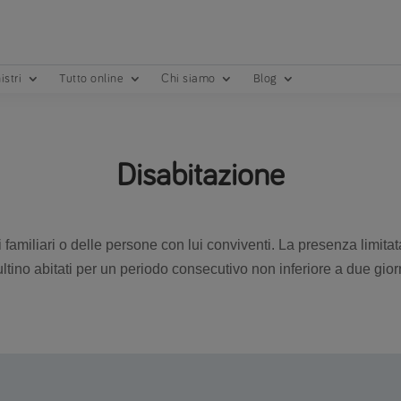
istri
Tutto online
Chi siamo
Blog
Disabitazione
i familiari o delle persone con lui conviventi. La presenza limita
risultino abitati per un periodo consecutivo non inferiore a due g