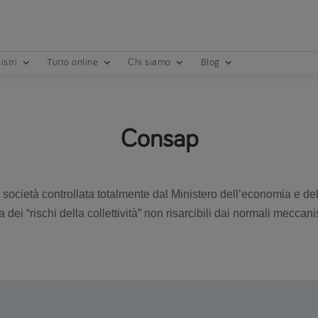
istri
Tutto online
Chi siamo
Blog
Consap
na società controllata totalmente dal Ministero dell’economia e de
a dei “rischi della collettività” non risarcibili dai normali meccani