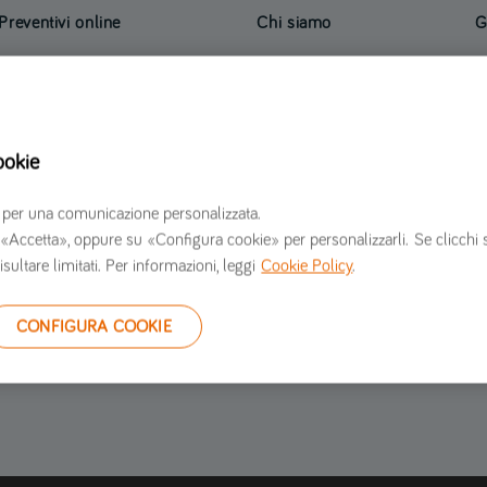
Preventivi online
Chi siamo
G
Preventivo assicurazione auto
Verti Assicurazioni opinioni
R
Preventivo assicurazione moto
Informazioni societarie
I
Preventivo assicurazione furgone
Lavora con noi
S
ookie
Preventivo assicurazione casa
Sala stampa
C
Contattaci
G
erzi per una comunicazione personalizzata.
S
 su «Accetta», oppure su «Configura cookie» per personalizzarli. Se clicchi 
isultare limitati. Per informazioni, leggi
Cookie Policy
.
CONFIGURA COOKIE