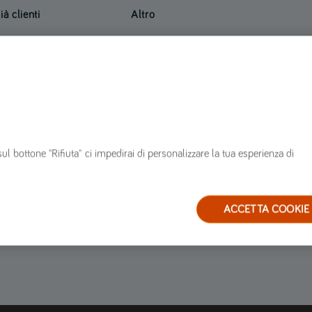
ià clienti
Altro
innovare polizza
Mappa del sito
n corso di polizza
FAQ
ervizi
Glossario
arrozzerie convenzionate
Blog
estione sinistri
ervizio clienti
sul bottone "Rifiuta" ci impedirai di personalizzare la tua esperienza di
ACCETTA COOKIE