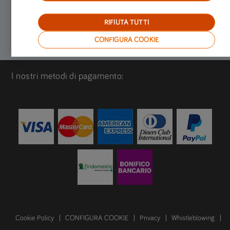
RIFIUTA TUTTI
CONFIGURA COOKIE
I nostri metodi di pagamento:
Cookie Policy
CONFIGURA COOKIE
Privacy
Whistleblowing