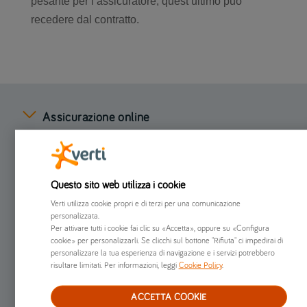
pesante per l’assicuratore, quest’ultimo può
recedere dal contratto.
Assicurazione online
Preventivi online
Questo sito web utilizza i cookie
Chi siamo
Verti utilizza cookie propri e di terzi per una comunicazione
personalizzata.
Per attivare tutti i cookie fai clic su «Accetta», oppure su «Configura
Già clienti
cookie» per personalizzarli. Se clicchi sul bottone "Rifiuta" ci impedirai di
personalizzare la tua esperienza di navigazione e i servizi potrebbero
risultare limitati. Per informazioni, leggi
Cookie Policy
.
Altro
ACCETTA COOKIE