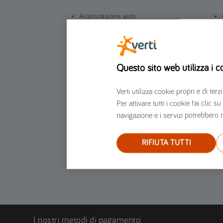
Assicurazione auto
Assicurazione moto
Assicurazione furgone
Assicurazione Scooter
Questo sito web utilizza i c
Assicurazione Casa
Assicurazione moto per marche e modelli
Verti utilizza cookie propri e di t
Per attivare tutti i cookie fai clic
Assicurazione auto per marche e modelli
navigazione e i servizi potrebbero r
RIFIUTA TUTTI
I nostri metodi di pagamento: