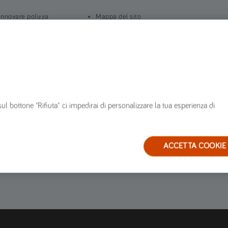
innovare polizza
Mappa del sito
n corso di polizza
FAQ
ervizi
Glossario
arrozzerie convenzionate
Blog
estione sinistri
ervizio clienti
sul bottone "Rifiuta" ci impedirai di personalizzare la tua esperienza di
ACCETTA COOKIE