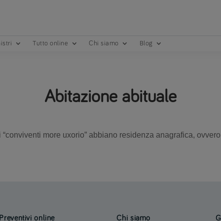
istri
Tutto online
Chi siamo
Blog
Abitazione abituale
e i “conviventi more uxorio” abbiano residenza anagrafica, ovvero
Preventivi online
Chi siamo
G