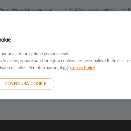
Preventivo assicurazione auto
Verti Assicurazioni opinioni
R
Preventivo assicurazione moto
Informazioni societarie
I
Preventivo assicurazione furgone
Lavora con noi
S
Preventivo assicurazione casa
Sala stampa
C
ookie
Contattaci
G
S
erzi per una comunicazione personalizzata.
 su «Accetta», oppure su «Configura cookie» per personalizzarli. Se clicchi 
isultare limitati. Per informazioni, leggi
Cookie Policy
.
CONFIGURA COOKIE