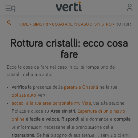
HOME
>
SINISTRI
>
COSA FARE IN CASO DI SINISTRO
>
ROTTURA CR
Rottura cristalli: ecco cosa
fare
Ecco le cose da fare nel caso in cui si rompa uno dei
cristalli della tua auto:
verifica
la presenza della
garanzia Cristalli
nella tua
polizza auto
Verti
accedi alla tua area personale my Verti
, vai alla sezione
Polizze e clicca su
Area sinistri
.
L’apertura di un sinistro
online
è facile e veloce.
Rispondi
alle domande e
compila
le informazioni necessarie alla prenotazione della
riparazione.
Se hai bisogno di assistenza, il servizio clienti