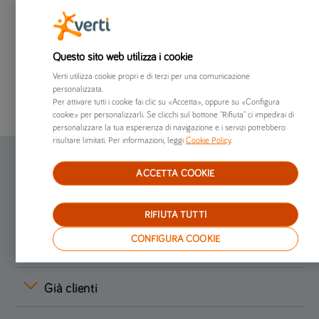
Clicca e prenota subito la tua riparazione
presso il
centro Vetrocar,
il
centro
Carglass,
il
centro DoctorGlass
o il
centro
Questo sito web utilizza i cookie
Glassdrive
più vicino e più comodo per te.
Verti utilizza cookie propri e di terzi per una comunicazione
personalizzata.
Per attivare tutti i cookie fai clic su «Accetta», oppure su «Configura
cookie» per personalizzarli. Se clicchi sul bottone "Rifiuta" ci impedirai di
personalizzare la tua esperienza di navigazione e i servizi potrebbero
risultare limitati. Per informazioni, leggi
Cookie Policy
.
Assicurazione online
ACCETTA COOKIE
Preventivi online
RIFIUTA TUTTI
CONFIGURA COOKIE
Chi siamo
Già clienti