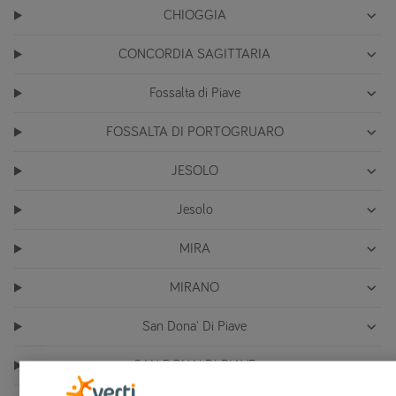
CHIOGGIA
CONCORDIA SAGITTARIA
Fossalta di Piave
FOSSALTA DI PORTOGRUARO
JESOLO
Jesolo
MIRA
MIRANO
San Dona' Di Piave
SAN DONA' DI PIAVE