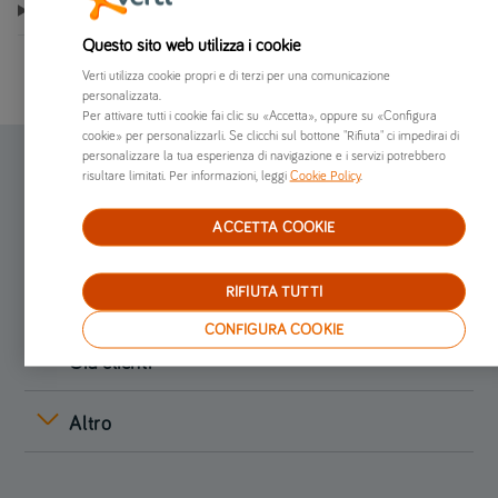
VENEZIA
Questo sito web utilizza i cookie
Verti utilizza cookie propri e di terzi per una comunicazione
personalizzata.
Per attivare tutti i cookie fai clic su «Accetta», oppure su «Configura
cookie» per personalizzarli. Se clicchi sul bottone "Rifiuta" ci impedirai di
personalizzare la tua esperienza di navigazione e i servizi potrebbero
risultare limitati. Per informazioni, leggi
Cookie Policy
.
Assicurazione online
ACCETTA COOKIE
Preventivi online
RIFIUTA TUTTI
Chi siamo
CONFIGURA COOKIE
Già clienti
Altro