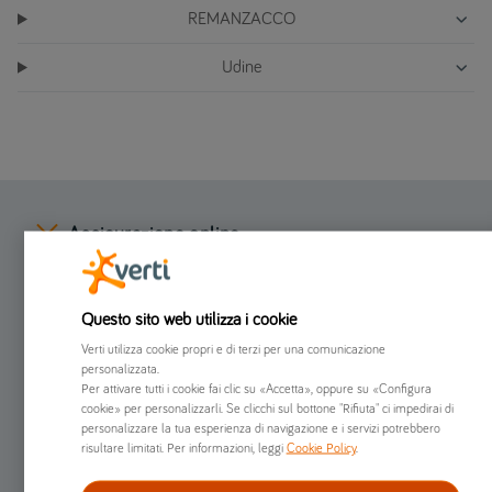
REMANZACCO
Udine
Assicurazione online
Preventivi online
Questo sito web utilizza i cookie
Verti utilizza cookie propri e di terzi per una comunicazione
Chi siamo
personalizzata.
Per attivare tutti i cookie fai clic su «Accetta», oppure su «Configura
cookie» per personalizzarli. Se clicchi sul bottone "Rifiuta" ci impedirai di
Già clienti
personalizzare la tua esperienza di navigazione e i servizi potrebbero
risultare limitati. Per informazioni, leggi
Cookie Policy
.
Altro