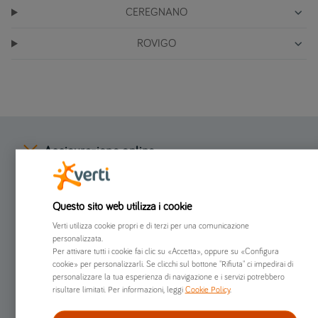
CEREGNANO
ROVIGO
Assicurazione online
Preventivi online
Questo sito web utilizza i cookie
Verti utilizza cookie propri e di terzi per una comunicazione
Chi siamo
personalizzata.
Per attivare tutti i cookie fai clic su «Accetta», oppure su «Configura
cookie» per personalizzarli. Se clicchi sul bottone "Rifiuta" ci impedirai di
Già clienti
personalizzare la tua esperienza di navigazione e i servizi potrebbero
risultare limitati. Per informazioni, leggi
Cookie Policy
.
Altro