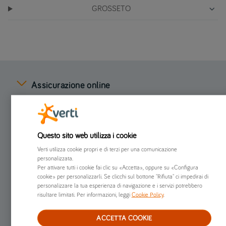
GROSSETO
Assicurazione online
Preventivi online
Questo sito web utilizza i cookie
Chi siamo
Verti utilizza cookie propri e di terzi per una comunicazione
personalizzata.
Già clienti
Per attivare tutti i cookie fai clic su «Accetta», oppure su «Configura
cookie» per personalizzarli. Se clicchi sul bottone "Rifiuta" ci impedirai di
personalizzare la tua esperienza di navigazione e i servizi potrebbero
risultare limitati. Per informazioni, leggi
Cookie Policy
.
Altro
ACCETTA COOKIE