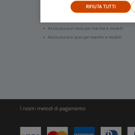
Assicurazione furgone
RIFIUTA TUTTI
Assicurazione Scooter
Assicurazione Casa
Assicurazione moto per marche e modelli
Assicurazione auto per marche e modelli
I nostri metodi di pagamento: