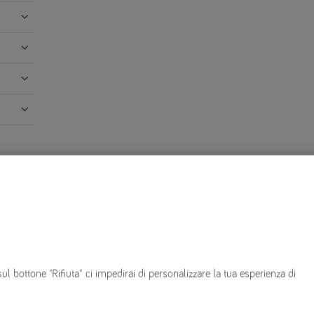
ià clienti
Altro
sul bottone "Rifiuta" ci impedirai di personalizzare la tua esperienza di
innovare polizza
Mappa del sito
n corso di polizza
FAQ