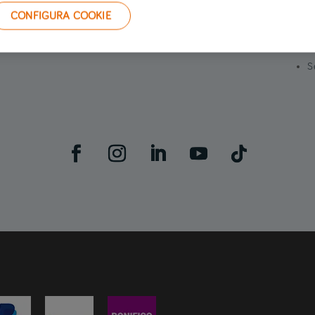
Preventivo assicurazione furgone
Lavora con noi
S
CONFIGURA COOKIE
Preventivo assicurazione casa
Sala stampa
C
Contattaci
G
S