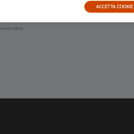
ervizi
Glossario
ACCETTA COOKIE
arrozzerie convenzionate
Blog
estione sinistri
ervizio clienti