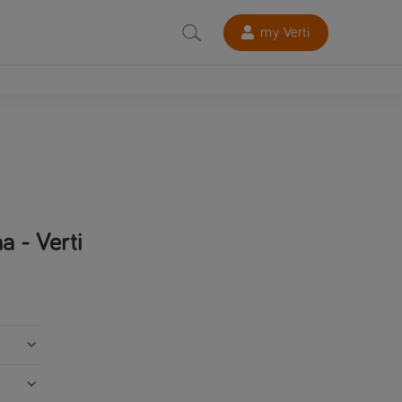
my Verti
a - Verti