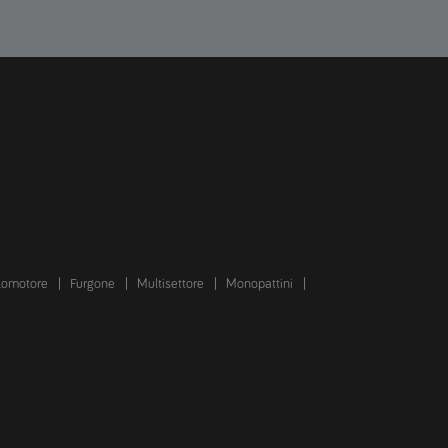
lomotore
Furgone
Multisettore
Monopattini