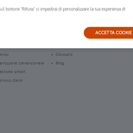
sul bottone "Rifiuta" ci impedirai di personalizzare la tua esperienza di
ià clienti
Altro
ACCETTA COOKIE
innovare polizza
Mappa del sito
n corso di polizza
FAQ
ervizi
Glossario
arrozzerie convenzionate
Blog
estione sinistri
ervizio clienti