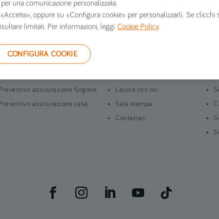
erzi per una comunicazione personalizzata.
 su «Accetta», oppure su «Configura cookie» per personalizzarli. Se clicchi 
isultare limitati. Per informazioni, leggi
Cookie Policy
.
Preventivi online
Chi siamo
G
CONFIGURA COOKIE
Preventivo assicurazione auto
Verti Assicurazioni opinioni
R
Preventivo assicurazione moto
Informazioni societarie
I
Preventivo assicurazione furgone
Lavora con noi
S
Preventivo assicurazione casa
Sala stampa
C
Contattaci
G
S