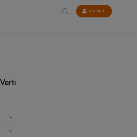
my Verti
Verti