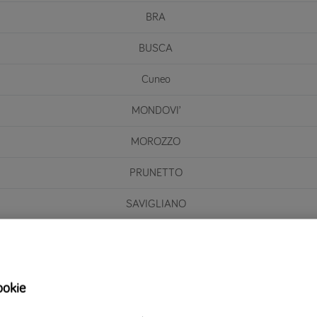
BRA
BUSCA
Cuneo
MONDOVI’
MOROZZO
PRUNETTO
SAVIGLIANO
VERZUOLO
ookie