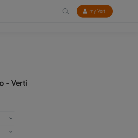
my Verti
 - Verti