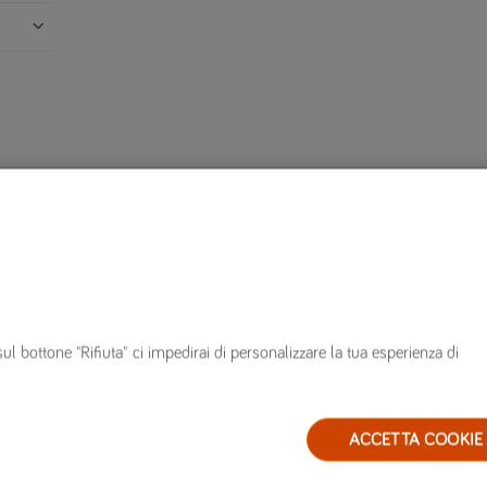
ià clienti
Altro
innovare polizza
Mappa del sito
n corso di polizza
FAQ
sul bottone "Rifiuta" ci impedirai di personalizzare la tua esperienza di
ervizi
Glossario
arrozzerie convenzionate
Blog
estione sinistri
ACCETTA COOKIE
ervizio clienti