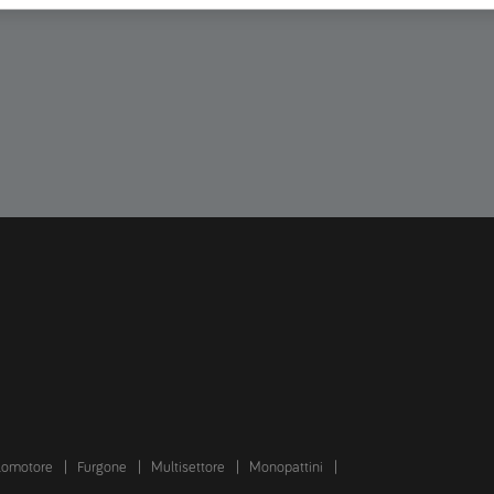
lomotore
Furgone
Multisettore
Monopattini