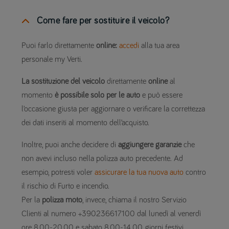
Come fare per sostituire il veicolo?
Puoi farlo direttamente
online:
accedi
alla tua area
personale my Verti.
La sostituzione del veicolo
direttamente
online
al
momento
è possibile solo per le auto
e può essere
l’occasione giusta per aggiornare o verificare la correttezza
dei dati inseriti al momento dell’acquisto.
Inoltre, puoi anche decidere di
aggiungere garanzie
che
non avevi incluso nella polizza auto precedente. Ad
esempio, potresti voler
assicurare la tua nuova auto
contro
il rischio di Furto e incendio.
Per la
polizza moto
, invece, chiama il nostro Servizio
Clienti al numero +390236617100 dal lunedì al venerdì
ore 8.00-20.00 e sabato 8.00-14.00, giorni festivi