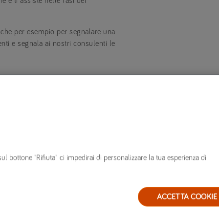
e e ti assiste nelle fasi del
(anche per esempio per segnalare una
enti e segnala ai nostri consulenti le
ià clienti
Altro
innovare polizza
Mappa del sito
n corso di polizza
FAQ
sul bottone "Rifiuta" ci impedirai di personalizzare la tua esperienza di
ervizi
Glossario
arrozzerie convenzionate
Blog
estione sinistri
ACCETTA COOKIE
ervizio clienti