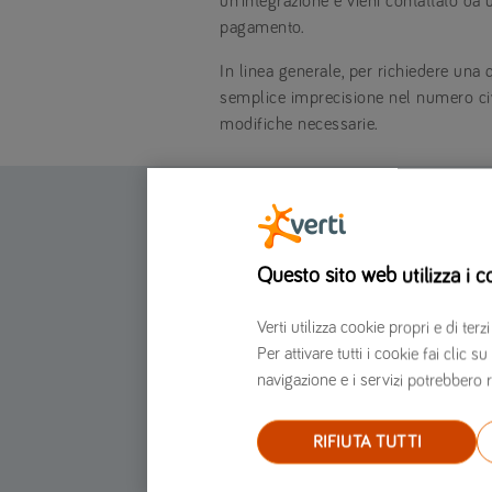
un’integrazione e vieni contattato da u
pagamento.
In linea generale, per richiedere un
semplice imprecisione nel numero civico
modifiche necessarie.
Assicurazione online
Questo sito web utilizza i c
Assicurazione auto
Assicurazione moto
Verti utilizza cookie propri e di t
Per attivare tutti i cookie fai clic
Assicurazione furgone
navigazione e i servizi potrebbero r
Assicurazione Scooter
Assicurazione Casa
RIFIUTA TUTTI
Assicurazione moto per marche e modelli
Assicurazione auto per marche e modelli