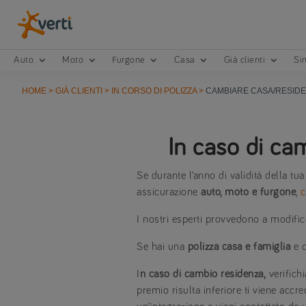
Auto
Moto
Furgone
Casa
Già clienti
Sin
HOME
>
GIÀ CLIENTI
>
IN CORSO DI POLIZZA
>
CAMBIARE CASA/RESID
In caso di cam
Se durante l’anno di validità della tua
assicurazione
auto, moto e furgone
,
c
I nostri esperti provvedono a modifica
Se hai una
polizza casa e famiglia
e c
I
n caso di cambio residenza,
verifich
premio risulta inferiore ti viene accre