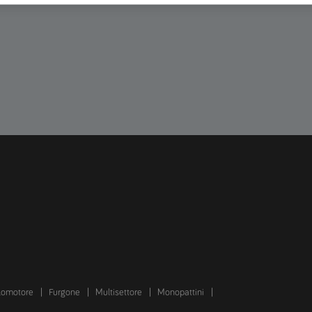
lomotore
Furgone
Multisettore
Monopattini