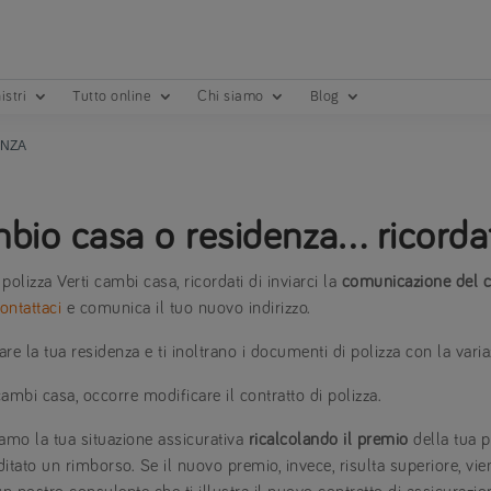
istri
Tutto online
Chi siamo
Blog
ENZA
bio casa o residenza… ricordati
 polizza Verti cambi casa, ricordati di inviarci la
comunicazione del c
ontattaci
e comunica il tuo nuovo indirizzo.
re la tua residenza e ti inoltrano i documenti di polizza con la vari
ambi casa, occorre modificare il contratto di polizza.
iamo la tua situazione assicurativa
ricalcolando il premio
della tua p
ditato un rimborso. Se il nuovo premio, invece, risulta superiore, vie